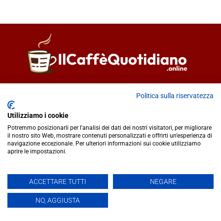
Direttore responsabile
Fiorella Falci
Politica sulla riservatezza
93100 Caltanissetta (CL)
redazione@ilcaffequotidiano.online
Utilizziamo i cookie
C.F. 92076900858
Potremmo posizionarli per l'analisi dei dati dei nostri visitatori, per migliorare
Chi siamo
il nostro sito Web, mostrare contenuti personalizzati e offrirti un'esperienza di
navigazione eccezionale. Per ulteriori informazioni sui cookie utilizziamo
Privacy & Cookie Policy
aprire le impostazioni.
IlCaffèQuotidiano.online è una testata giornalistica registrata
ACCETTARE TUTTI
NEGARE
presso il Tribunale di Caltanissetta n.02/2024 del 17/07/2024 |
NO, AGGIUSTA
Realizzato da
Creative Agency