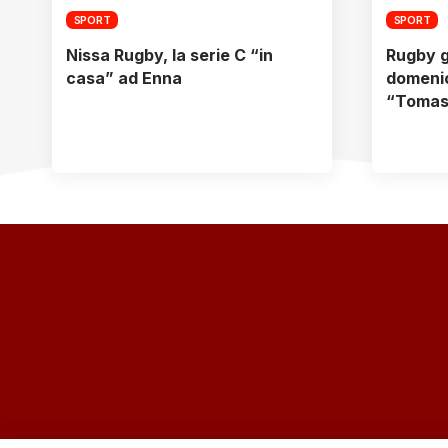
SPORT
SPORT
Nissa Rugby, la serie C “in
Rugby g
casa” ad Enna
domenic
“Tomase