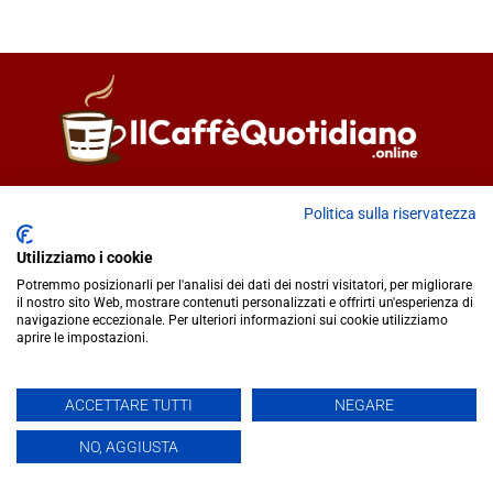
Direttore responsabile
Fiorella Falci
Politica sulla riservatezza
93100 Caltanissetta (CL)
redazione@ilcaffequotidiano.online
Utilizziamo i cookie
C.F. 92076900858
Potremmo posizionarli per l'analisi dei dati dei nostri visitatori, per migliorare
Chi siamo
il nostro sito Web, mostrare contenuti personalizzati e offrirti un'esperienza di
navigazione eccezionale. Per ulteriori informazioni sui cookie utilizziamo
Privacy & Cookie Policy
aprire le impostazioni.
IlCaffèQuotidiano.online è una testata giornalistica registrata
ACCETTARE TUTTI
NEGARE
presso il Tribunale di Caltanissetta n.02/2024 del 17/07/2024 |
NO, AGGIUSTA
Realizzato da
Creative Agency