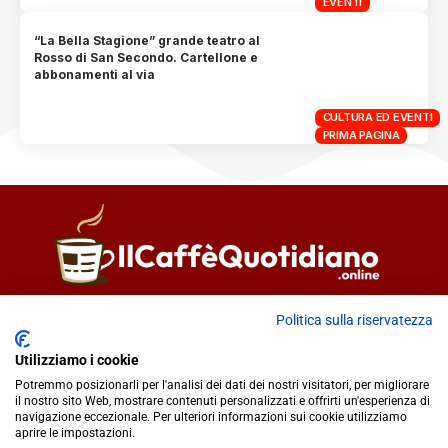
EVENTI
“La Bella Stagione” grande teatro al
Rosso di San Secondo. Cartellone e
abbonamenti al via
CULTURA ED EVENTI
PRIMA PAGINA
Direttore responsabile
Fiorella Falci
Politica sulla riservatezza
93100 Caltanissetta (CL)
Utilizziamo i cookie
redazione@ilcaffequotidiano.online
Potremmo posizionarli per l'analisi dei dati dei nostri visitatori, per migliorare
C.F. 92076900858
il nostro sito Web, mostrare contenuti personalizzati e offrirti un'esperienza di
Chi siamo
navigazione eccezionale. Per ulteriori informazioni sui cookie utilizziamo
Privacy & Cookie Policy
aprire le impostazioni.