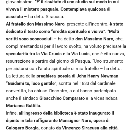
giovanissimo. “
E’ il risultato di uno studio sul modo in cui
viveva il mistero pasquale. Contemplava qualcosa di
assoluto
– ha detto Siracusa.
Al fratello don Massimo Naro,
presente all’incontro,
è stato
dedicato il testo come “eredità spirituale e visiva”
. “
Molti
scritti sono sconosciuti
– ha detto
don Massimo Naro,
che,
complimentandosi per il lavoro svolto, ha voluto precisare
la
specularità tra la Via Crucis e la Via Lucis,
che è vita nuova,
resurrezione a partire dal giorno di Pasqua. “Uno strumento
per aiutarsi con l’aiuto spirituale di mio fratello – ha detto.
La lettura della
preghiera-poesia di John Henry Newman
“Guidami tu, luce gentile”
, scritta nel 1833 dal cardinale
convertito, ha chiuso l’incontro, a cui hanno partecipato
anche il sindaco
Gioacchino Comparato
e la vicesindaca
Marianna Guttilla.
Infine,
all’ingresso della biblioteca è stato inaugurato il
dipinto in tela raffigurante Monsignor Naro, opera di
Calogero Borgia,
donato
da Vincenzo Siracusa alla città
.