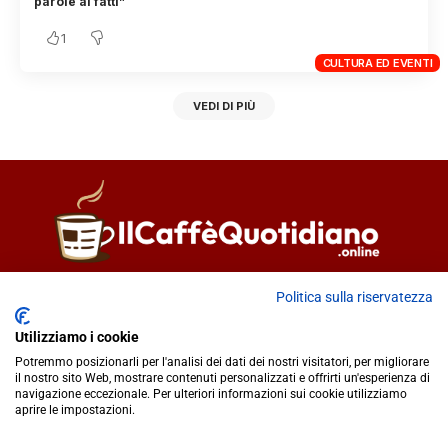
parole ai fatti”
1
CULTURA ED EVENTI
VEDI DI PIÙ
Direttore responsabile
Fiorella Falci
Politica sulla riservatezza
93100 Caltanissetta (CL)
Utilizziamo i cookie
redazione@ilcaffequotidiano.online
Potremmo posizionarli per l'analisi dei dati dei nostri visitatori, per migliorare
C.F. 92076900858
il nostro sito Web, mostrare contenuti personalizzati e offrirti un'esperienza di
Chi siamo
navigazione eccezionale. Per ulteriori informazioni sui cookie utilizziamo
Privacy & Cookie Policy
aprire le impostazioni.