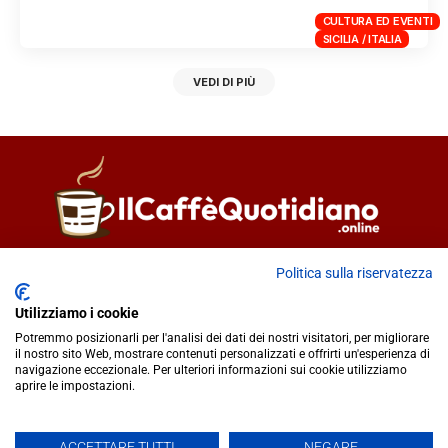
CULTURA ED EVENTI
SICILIA / ITALIA
VEDI DI PIÙ
Direttore responsabile
Fiorella Falci
Politica sulla riservatezza
93100 Caltanissetta (CL)
Utilizziamo i cookie
redazione@ilcaffequotidiano.online
Potremmo posizionarli per l'analisi dei dati dei nostri visitatori, per migliorare
C.F. 92076900858
il nostro sito Web, mostrare contenuti personalizzati e offrirti un'esperienza di
Chi siamo
navigazione eccezionale. Per ulteriori informazioni sui cookie utilizziamo
Privacy & Cookie Policy
aprire le impostazioni.
ACCETTARE TUTTI
NEGARE