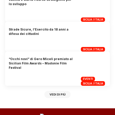
lo sviluppo
SICILIA / ITALIA
Strade Sicure, l’Esercito da 18 anni a
difesa dei cittadini
SICILIA / ITALIA
“Occhi novi” di Gero Miceli premiato al
Sicilian Film Awards – Madonie Film
Festival
EVENTI
SICILIA / ITALIA
VEDI DI PIÙ