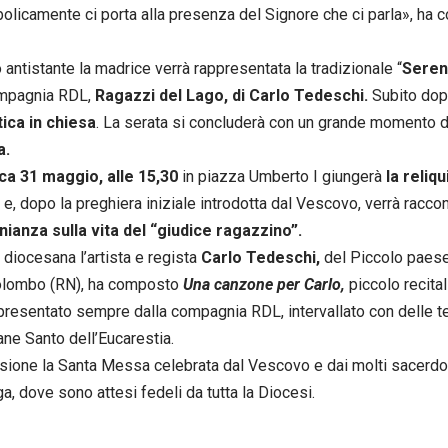
olicamente ci porta alla presenza del Signore che ci parla», ha
o antistante la madrice verrà rappresentata la tradizionale “
Seren
ompagnia RDL,
Ragazzi del Lago, di Carlo Tedeschi.
Subito dopo
ica in chiesa
. La serata si concluderà con un grande momento 
a.
a 31 maggio, alle 15,30
in piazza Umberto I giungerà
la reliq
e, dopo la preghiera iniziale introdotta dal Vescovo, verrà racco
ianza sulla vita del “giudice ragazzino”.
F diocesana l’artista e regista
Carlo Tedeschi,
del Piccolo paese
lombo (RN), ha composto
Una canzone per Carlo,
piccolo recital
presentato sempre dalla compagnia RDL, intervallato con delle te
ane Santo dell’Eucarestia.
sione la Santa Messa celebrata dal Vescovo e dai molti sacerdot
ga, dove sono attesi fedeli da tutta la Diocesi.