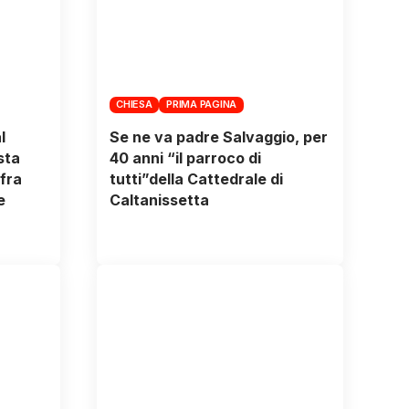
CHIESA
PRIMA PAGINA
l
Se ne va padre Salvaggio, per
sta
40 anni “il parroco di
fra
tutti”della Cattedrale di
e
Caltanissetta