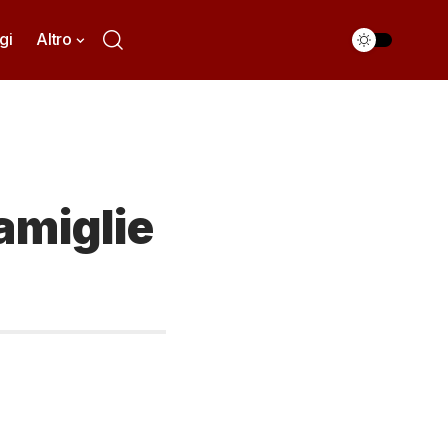
gi
Altro
amiglie