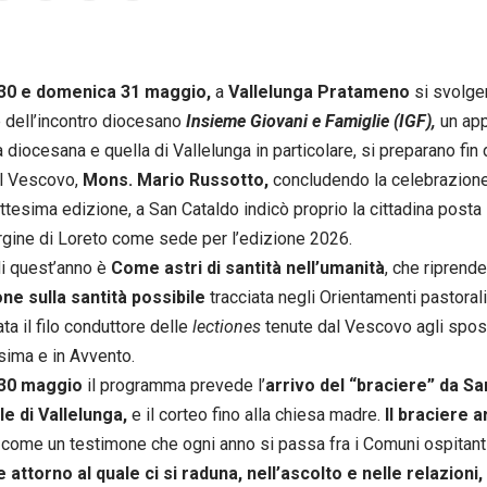
30 e domenica 31 maggio,
a
Vallelunga Pratameno
si svolger
 dell’incontro diocesano
Insieme Giovani e Famiglie (IGF),
un app
 diocesana e quella di Vallelunga in particolare, si preparano fin 
il Vescovo,
Mons. Mario Russotto,
concludendo la celebrazione
ttesima edizione, a San Cataldo indicò proprio la cittadina posta
rgine di Loreto come sede per l’edizione 2026.
di quest’anno è
Come astri di santità nell’umanità
, che riprend
one sulla santità possibile
tracciata negli Orientamenti pastorali
ta il filo conduttore delle
lectiones
tenute dal Vescovo agli sposi 
sima e in Avvento.
 30 maggio
il programma prevede l’
arrivo del “braciere” da San
e di Vallelunga,
e il corteo fino alla chiesa madre.
Il braciere 
come un testimone che ogni anno si passa fra i Comuni ospitanti
 attorno al quale ci si raduna, nell’ascolto e nelle relazioni,