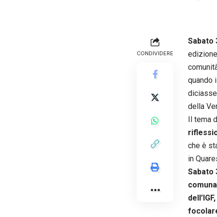
Sabato 
edizione
CONDIVIDERE
comunità
quando 
diciasse
della Ve
Il tema 
riflessi
che è sta
in Quare
Sabato
comunal
dell’IGF,
focolare