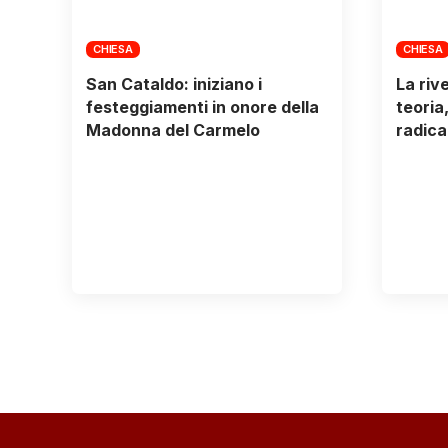
CHIESA
CHIESA
San Cataldo: iniziano i
La riv
festeggiamenti in onore della
teoria
Madonna del Carmelo
radica