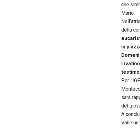
che simb
Mario.
Nell’atri
della c
eucarist
in piazz
Domenic
Livatino
testimon
Per l’IG
Monteco
sarà rap
del giov
A conclu
Vallelun