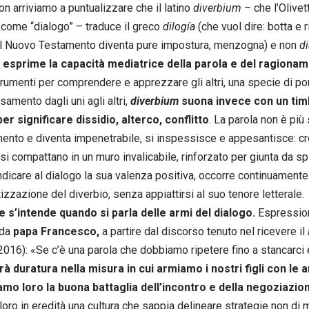
on arriviamo a puntualizzare che il latino
diverbium
– che l’Olivet
come “dialogo” – traduce il greco
dilogía
(che vuol dire: botta e 
l Nuovo Testamento diventa pure impostura, menzogna) e non
d
esprime la capacità mediatrice della parola e del ragiona
trumenti per comprendere e apprezzare gli altri, una specie di p
rsamento dagli uni agli altri,
diverbium
suona invece con un tim
per significare dissidio, alterco, conflitto
. La parola non è più
ento e diventa impenetrabile, si inspessisce e appesantisce: crol
i compattano in un muro invalicabile, rinforzato per giunta da spin
ndicare al dialogo la sua valenza positiva, occorre continuament
izzazione del diverbio, senza appiattirsi al suo tenore letterale.
e s’intende quando si parla delle armi del dialogo.
Espression
 da
papa Francesco,
a partire dal discorso tenuto nel ricevere il
016): «Se c’è una parola che dobbiamo ripetere fino a stancarci 
à duratura nella misura in cui armiamo i nostri figli con le a
mo loro la buona battaglia dell’incontro e della negoziazio
loro in eredità una cultura che sappia delineare strategie non di m