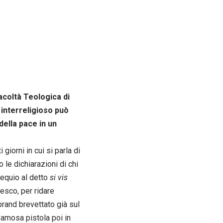
acoltà Teologica di
 interreligioso può
ella pace in un
iorni in cui si parla di
 le dichiarazioni di chi
sequio al detto
si vis
esco, per ridare
 brand brevettato già sul
famosa pistola poi in