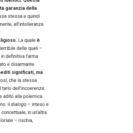
o identici. Questa
lta garanzia della
essa stessa e quindi
nte, all’intolleranza
ligioso.
La quale
è
terribile delle quali –
n definitiva l’arma
mato e disarmante.
diti significati, ma
osì, che la stessa
 tarlo dell’incoerenza:
 adito alla polemica.
no: il
dialogo
– inteso e
concettuale, in un’altra
loriale – rischia,