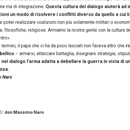
ne ma di integrazione.
Questa cultura del dialogo aiuterà ad i
oni un modo di risolvere i conflitti diverso da quello a cui l
e poter realizzare coalizioni non più solamente militari o econom
e, filosofiche, religiose. Armiamo la nostra gente con la cultura d
ntro».
 termini, il papa che ci ha da poco lasciati non faceva altro che
r
bellico
– armarsi, attaccare battaglia, disegnare strategie, stipul
 nel dialogo l’arma adatta a debellare la guerra in vista di u
nza.
 Naro
D:
don Massimo Naro