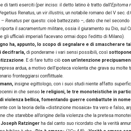
 di tanti eserciti (per inciso: il detto latino è tratto dall’
Epitoma re
Vegetius Renatus, un
vir illustris
, un notabile romano del V sec. d
o –
Renatus
per questo: cioè battezzato –, dato che nel secondo 
riporta il
sacramentum
militare, ossia il giuramento su Dio, sul Cr
 gli ufficiali imperiali facevano ormai dopo l’editto di Milano).
egno ha, appunto, lo scopo di segnalare e di smascherare ta
 decifrarla,
di ponderarne i vari sensi possibili, così
sottoponen
tizzazione
. E di fare tutto ciò
con un’intenzione precipuamen
mpresa ardua, a motivo dell’ipoteca violenta che grava su molte tr
enario fronteggiarsi conflittuale.
smann,
insigne egittologo, con i suoi studi niente affatto superfic
ecenni in che senso
le religioni, le tre monoteistiche in part
 di violenza bellica, fomentando guerre combattute in nome 
ente con la teoria della «distinzione mosaica» tra vero e falso,
one che starebbe all’origine della violenza che la pretesa monotei
,
Joseph Ratzinger
ha dal canto suo ricordato che la verità annu