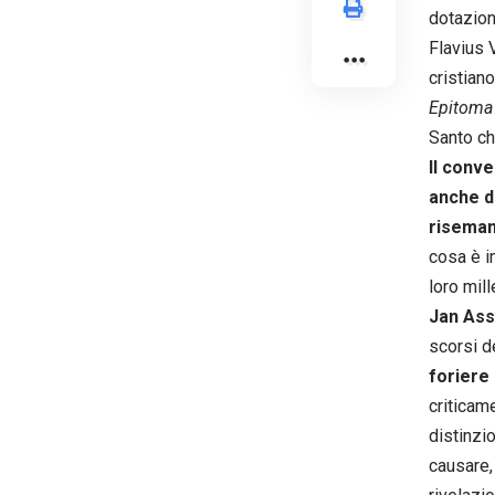
dotazione
Flavius 
cristian
Epitoma
Santo che
Il conv
anche di
riseman
cosa è i
loro mill
Jan As
scorsi d
foriere
criticam
distinzi
causare