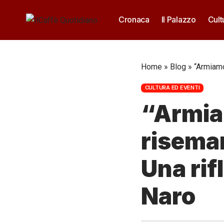
Cronaca
Il Palazzo
Cult
Home
»
Blog
»
“Armiamo
CULTURA ED EVENTI
“Armia
riseman
Una ri
Naro