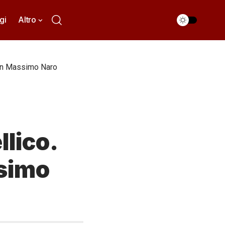
gi
Altro
 Don Massimo Naro
llico.
ssimo