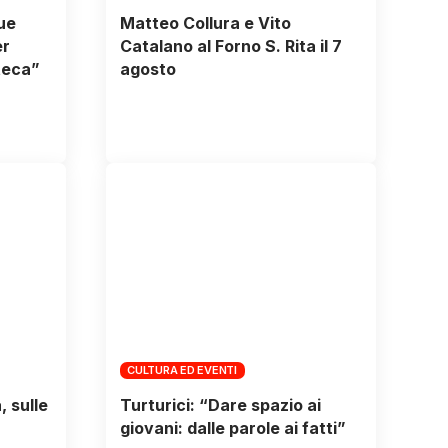
due
Matteo Collura e Vito
er
Catalano al Forno S. Rita il 7
teca”
agosto
CULTURA ED EVENTI
 sulle
Turturici: “Dare spazio ai
giovani: dalle parole ai fatti”