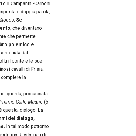
ti e il Campanini-Carboni
risposta o doppia parola,
iálogos
.
Se
mento
, che diventano
onte che permette
bro polemico e
 sostenuta dal
la il ponte e le sue
osi cavalli di Frisia.
e compiere la
e, questa, pronunciata
Premio Carlo Magno
(6
è questa: dialogo.
La
rmi del dialogo,
ne.
In tal modo potremo
orte ma di vita, non di