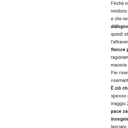
Finché n
rendono 
e che ne
diálogos
quindi s
l’attrave
finisce 
ragionam
macerie s
Per rive
risemant
È ciò ch
spesso
maggio 2
pace sar
insegnia
lasciare 