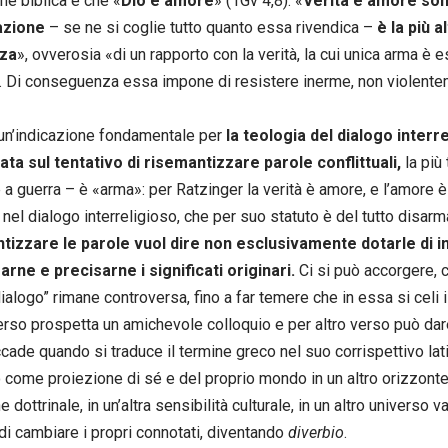
one biblica è che «
Dio è amore
» (1Gv 4,8): «
Verità e amore son
azione
– se ne si coglie tutto quanto essa rivendica –
è la più a
nza
», ovverosia «di un rapporto con la verità, la cui unica arma è 
. Di conseguenza essa impone di resistere inerme, non violenteme
un’indicazione fondamentale per
la teologia del dialogo interre
ata sul tentativo di risemantizzare parole conflittuali,
la più 
a guerra – è «arma»: per Ratzinger la verità è amore, e l’amore è i
 nel dialogo interreligioso, che per suo statuto è del tutto disar
izzare le parole vuol dire non esclusivamente dotarle di ine
rne e precisarne i significati originari.
Ci si può accorgere, c
ialogo” rimane controversa, fino a far temere che in essa si celi il
erso prospetta un amichevole colloquio e per altro verso può dare
ade quando si traduce il termine greco nel suo corrispettivo lati
o come proiezione di sé e del proprio mondo in un altro orizzonte 
e dottrinale, in un’altra sensibilità culturale, in un altro universo va
, di cambiare i propri connotati, diventando
diverbio
.