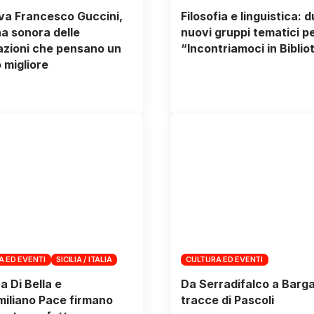
va Francesco Guccini,
Filosofia e linguistica: 
a sonora delle
nuovi gruppi tematici p
zioni che pensano un
“Incontriamoci in Biblio
migliore
A ED EVENTI
SICILIA / ITALIA
CULTURA ED EVENTI
a Di Bella e
Da Serradifalco a Barga,
iliano Pace firmano
tracce di Pascoli