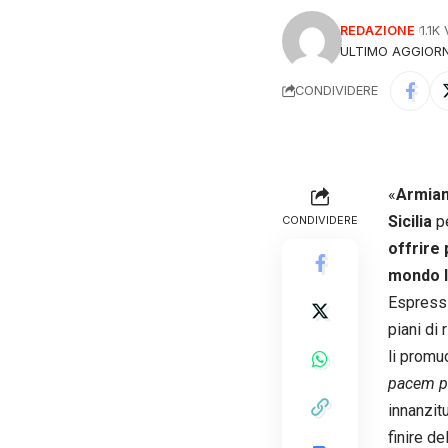
REDAZIONE
1.1K
ULTIMO AGGIORN
CONDIVIDERE
«
Armiam
Sicilia
p
CONDIVIDERE
offrire
mondo l
Espressi
piani di
li promu
pacem p
innanzitu
finire d