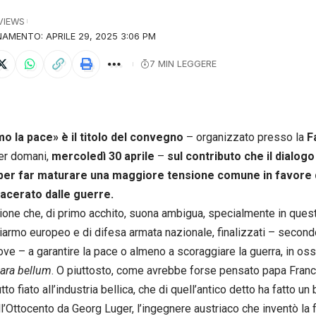
 VIEWS
AMENTO: APRILE 29, 2025 3:06 PM
7 MIN LEGGERE
o la pace» è il titolo del convegno
– organizzato presso la
F
er domani,
mercoledì 30 aprile
–
sul contributo che il dialogo
 per far maturare una maggiore tensione comune in favore d
acerato dalle guerre.
one che, di primo acchito, suona ambigua, specialmente in questi g
 riarmo europeo e di difesa armata nazionale, finalizzati – secondo
ove – a garantire la pace o almeno a scoraggiare la guerra, in os
ara bellum
. O piuttosto, come avrebbe forse pensato papa Franc
tto fiato all’industria bellica, che di quell’antico detto ha fatto un
ell’Ottocento da Georg Luger, l’ingegnere austriaco che inventò la 