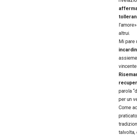
rivelazi
afferm
tollera
l’amore»
altrui.
Mi pare 
incardin
assieme 
vincente
Risemant
recupera
parola “d
per un v
Come acc
praticat
tradizion
talvolta