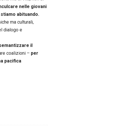
nculcare nelle giovani
i stiamo abituando.
iche ma culturali,
el dialogo e
isemantizzare il
are coalizioni –
per
na pacifica