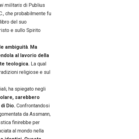
i militaris
di Publius
.C., che probabilmente fu
libro del suo
isto e sullo Spirito
le ambiguità
.
Ma
dola al lavorio della
te teologica.
La qual
adizioni religiose e sul
iali, ha spiegato negli
icolare, sarebbero
di Dio.
Confrontandosi
 argomentata da Assmann,
stica finirebbe per
nciata al mondo nella