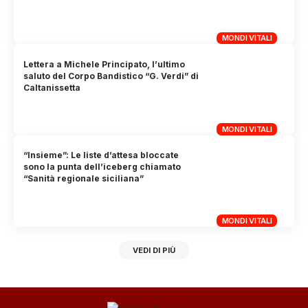
MONDI VITALI
Lettera a Michele Principato, l’ultimo
saluto del Corpo Bandistico “G. Verdi” di
Caltanissetta
MONDI VITALI
“Insieme”: Le liste d’attesa bloccate
sono la punta dell’iceberg chiamato
“Sanità regionale siciliana”
MONDI VITALI
VEDI DI PIÙ