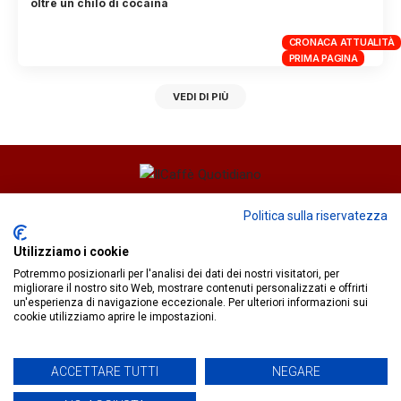
oltre un chilo di cocaina
CRONACA ATTUALITÀ
PRIMA PAGINA
VEDI DI PIÙ
Direttore responsabile
Fiorella Falci
Politica sulla riservatezza
93100 Caltanissetta (CL)
Utilizziamo i cookie
redazione@ilcaffequotidiano.online
Potremmo posizionarli per l'analisi dei dati dei nostri visitatori, per
C.F. 92076900858
migliorare il nostro sito Web, mostrare contenuti personalizzati e offrirti
Chi siamo
un'esperienza di navigazione eccezionale. Per ulteriori informazioni sui
Privacy & Cookie Policy
cookie utilizziamo aprire le impostazioni.
ACCETTARE TUTTI
NEGARE
IlCaffèQuotidiano.online è una testata giornalistica registrata
presso il Tribunale di Caltanissetta n.02/2024 del 17/07/2024 |