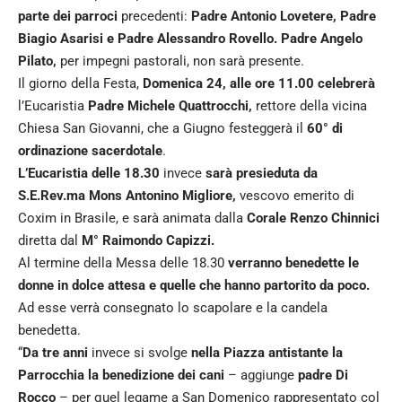
parte dei parroci
precedenti:
Padre Antonio Lovetere, Padre
Biagio Asarisi e Padre Alessandro Rovello. Padre Angelo
Pilato,
per impegni pastorali, non sarà presente.
Il giorno della Festa,
Domenica 24, alle ore 11.00 celebrerà
l’Eucaristia
Padre Michele Quattrocchi,
rettore della vicina
Chiesa San Giovanni, che a Giugno festeggerà il
60° di
ordinazione sacerdotale
.
L’Eucaristia delle 18.30
invece
sarà presieduta da
S.E.Rev.ma Mons Antonino Migliore,
vescovo emerito di
Coxim in Brasile, e sarà animata dalla
Corale Renzo Chinnici
diretta dal
M° Raimondo Capizzi.
Al termine della Messa delle 18.30
verranno benedette le
donne in dolce attesa e quelle che hanno partorito da poco.
Ad esse verrà consegnato lo scapolare e la candela
benedetta.
“
Da tre anni
invece si svolge
nella Piazza antistante la
Parrocchia la benedizione dei cani
– aggiunge
padre Di
Rocco
– per quel legame a San Domenico rappresentato col