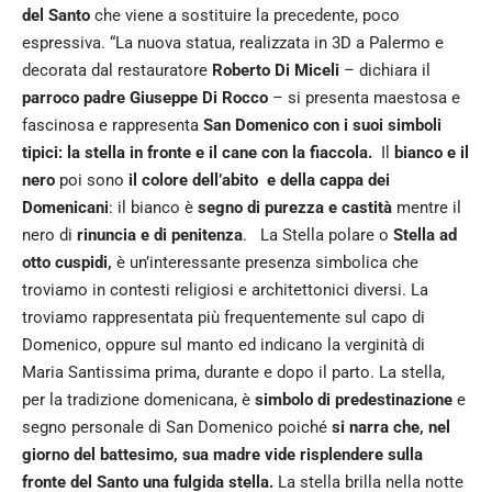
del Santo
che viene a sostituire la precedente, poco
espressiva. “La nuova statua, realizzata in 3D a Palermo e
decorata dal restauratore
Roberto Di Miceli
– dichiara il
parroco padre Giuseppe Di Rocco
– si presenta maestosa e
fascinosa e rappresenta
San Domenico con i suoi simboli
tipici: la stella in fronte e il cane con la fiaccola.
Il
bianco e il
nero
poi sono
il colore dell’abito e della cappa dei
Domenicani
: il bianco è
segno di purezza e castità
mentre il
nero di
rinuncia e di penitenza
.
La Stella polare o
Stella ad
otto cuspidi,
è un’interessante presenza simbolica che
troviamo in contesti religiosi e architettonici diversi. La
troviamo rappresentata più frequentemente sul capo di
Domenico, oppure sul manto ed indicano la verginità di
Maria Santissima prima, durante e dopo il parto. La stella,
per la tradizione domenicana, è
simbolo di predestinazione
e
segno personale di San Domenico poiché
si narra che, nel
giorno del battesimo, sua madre vide risplendere sulla
fronte del Santo una fulgida stella.
La stella brilla nella notte