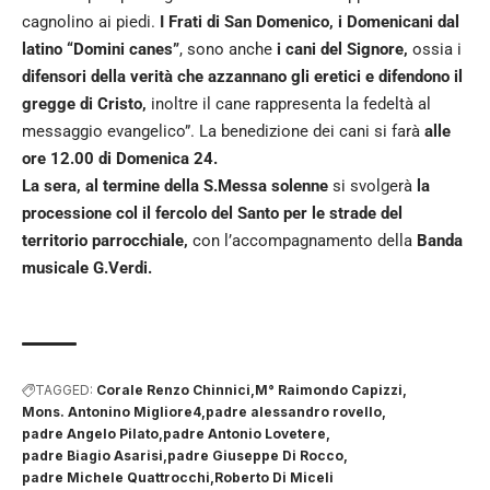
cagnolino ai piedi.
I Frati di San Domenico, i Domenicani dal
latino “Domini canes”
, sono anche
i cani del Signore,
ossia i
difensori della verità che azzannano gli eretici e difendono il
gregge di Cristo,
inoltre il cane rappresenta la fedeltà al
messaggio evangelico”. La benedizione dei cani si farà
alle
ore 12.00 di Domenica 24.
La sera, al termine della S.Messa solenne
si svolgerà
la
processione col il fercolo del Santo per le strade del
territorio parrocchiale,
con l’accompagnamento della
Banda
musicale G.Verdi.
TAGGED:
Corale Renzo Chinnici
M° Raimondo Capizzi
Mons. Antonino Migliore4
padre alessandro rovello
padre Angelo Pilato
padre Antonio Lovetere
padre Biagio Asarisi
padre Giuseppe Di Rocco
padre Michele Quattrocchi
Roberto Di Miceli