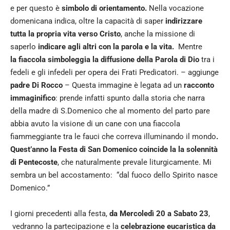
e per questo è
simbolo di orientamento.
Nella vocazione
domenicana indica, oltre la capacità di saper
indirizzare
tutta la propria vita verso Cristo
, anche la missione di
saperlo
indicare agli altri con la parola e la vita.
Mentre
la fiaccola simboleggia la diffusione della Parola di Dio
tra i
fedeli e gli infedeli per opera dei Frati Predicatori. – aggiunge
padre Di Rocco
– Questa immagine è legata ad un
racconto
immaginifico
: prende infatti spunto dalla storia che narra
della madre di S.Domenico che al momento del parto pare
abbia avuto
la visione di un cane con una fiaccola
fiammeggiante tra le fauci che correva illuminando il mondo
.
Quest’anno la Festa di San Domenico coincide la la solennità
di Pentecoste
, che naturalmente prevale liturgicamente. Mi
sembra un bel accostamento: “dal fuoco dello Spirito nasce
Domenico.”
I giorni precedenti alla festa,
da Mercoledì 20 a Sabato 23
,
vedranno la partecipazione e la
celebrazione
eucaristica da