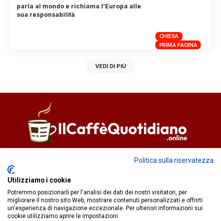
parla al mondo e richiama l’Europa alle
sua responsabilità
CHIESA
PRIMA PAGINA
VEDI DI PIÙ
Direttore responsabile
Fiorella Falci
Politica sulla riservatezza
93100 Caltanissetta (CL)
Utilizziamo i cookie
redazione@ilcaffequotidiano.online
Potremmo posizionarli per l'analisi dei dati dei nostri visitatori, per
C.F. 92076900858
migliorare il nostro sito Web, mostrare contenuti personalizzati e offrirti
Chi siamo
un'esperienza di navigazione eccezionale. Per ulteriori informazioni sui
Privacy & Cookie Policy
cookie utilizziamo aprire le impostazioni.