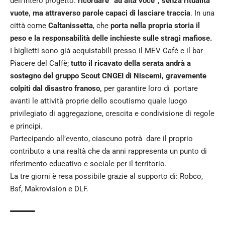
dell’intero progetto:
ricordare “ad alta voce”, senza ritualità
vuote, ma attraverso parole capaci di lasciare traccia
. In una
città come
Caltanissetta
, che
porta nella propria storia il
peso e la responsabilità delle inchieste sulle stragi mafiose.
I biglietti sono già acquistabili presso il MEV Cafè e il bar
Piacere del Caffè;
tutto il ricavato della serata andrà a
sostegno del gruppo Scout CNGEI di Niscemi, gravemente
colpiti dal disastro franoso,
per garantire loro di portare
avanti le attività proprie dello scoutismo quale luogo
privilegiato di aggregazione, crescita e condivisione di regole
e principi.
Partecipando all’evento, ciascuno potrà dare il proprio
contributo a una realtà che da anni rappresenta un punto di
riferimento educativo e sociale per il territorio.
La tre giorni è resa possibile grazie al supporto di: Robco,
Bsf, Makrovision e DLF.