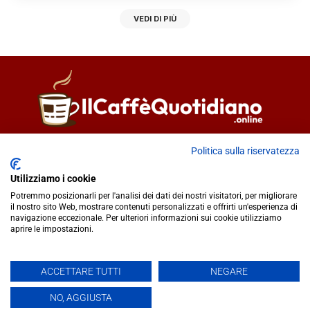
VEDI DI PIÙ
Direttore responsabile
Fiorella Falci
Politica sulla riservatezza
93100 Caltanissetta (CL)
Utilizziamo i cookie
redazione@ilcaffequotidiano.online
Potremmo posizionarli per l'analisi dei dati dei nostri visitatori, per migliorare
C.F. 92076900858
il nostro sito Web, mostrare contenuti personalizzati e offrirti un'esperienza di
Chi siamo
navigazione eccezionale. Per ulteriori informazioni sui cookie utilizziamo
Privacy & Cookie Policy
aprire le impostazioni.
ACCETTARE TUTTI
NEGARE
IlCaffèQuotidiano.online è una testata giornalistica registrata
presso il Tribunale di Caltanissetta n.02/2024 del 17/07/2024 |
NO, AGGIUSTA
Realizzato da
Creative Agency