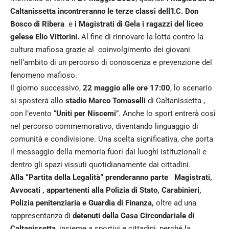
Caltanissetta incontreranno le terze classi dell’I.C. Don
Bosco di Ribera
e
i Magistrati di Gela i ragazzi del liceo
gelese Elio Vittorini.
Al fine di rinnovare la lotta contro la
cultura mafiosa grazie al coinvolgimento dei giovani
nell’ambito di un percorso di conoscenza e prevenzione del
fenomeno mafioso.
Il giorno successivo,
22 maggio alle ore 17:00
, lo scenario
si sposterà allo
stadio Marco Tomaselli
di Caltanissetta ,
con l’evento “
Uniti per Niscemi
”. Anche lo sport entrerà così
nel percorso commemorativo, diventando linguaggio di
comunità e condivisione. Una scelta significativa, che porta
il messaggio della memoria fuori dai luoghi istituzionali e
dentro gli spazi vissuti quotidianamente dai cittadini.
Alla “Partita della Legalità” prenderanno parte Magistrati,
Avvocati , appartenenti alla Polizia di Stato, Carabinieri,
Polizia penitenziaria e Guardia di Finanza,
oltre ad una
rappresentanza di
detenuti della Casa Circondariale di
Caltanissetta
, insieme a sportivi e cittadini, perché la