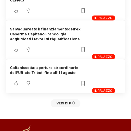
CEFPAS
IL PALAZZO
Salvaguardato il finanziamentodell’ex
Caserma Capitano Franco: già
aggiudicati i lavori di riqualificazione
IL PALAZZO
Caltanissetta: aperture straordinarie
dell’Ufficio Tributi fino all’11 agosto
IL PALAZZO
VEDI DI PIÙ