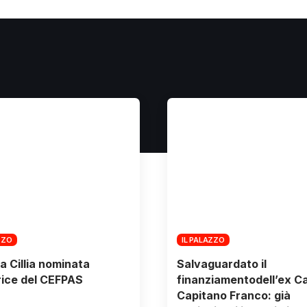
ZZO
IL PALAZZO
a Cillia nominata
Salvaguardato il
rice del CEFPAS
finanziamentodell’ex 
Capitano Franco: già