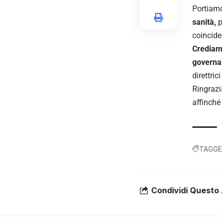
Portiamo
sanità,
p
coincider
Crediamo
governan
direttric
Ringraz
affinché
TAGGE
Condividi Questo 