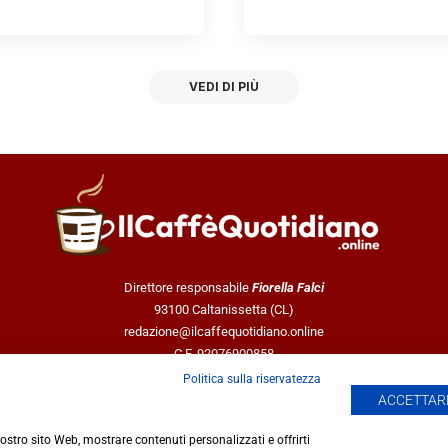
VEDI DI PIÙ
Direttore responsabile
Fiorella Falci
93100 Caltanissetta (CL)
redazione@ilcaffequotidiano.online
C.F. 92076900858
Chi siamo
Politica sulla riservatezza
Privacy & Cookie Policy
ACCETTARE
 nostro sito Web, mostrare contenuti personalizzati e offrirti