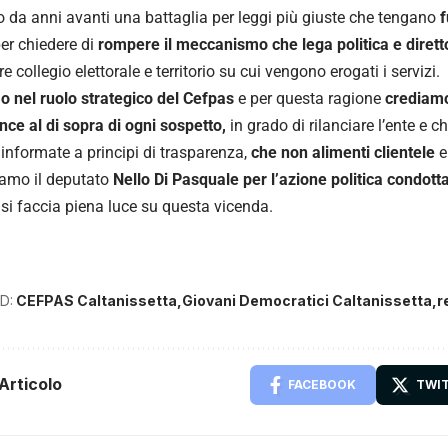
 da anni avanti una battaglia per leggi più giuste che tengano
f
er chiedere di
rompere il meccanismo che lega politica e dirett
e collegio elettorale e territorio su cui vengono erogati i servizi.
 nel ruolo strategico del Cefpas
e per questa ragione
crediam
ce al di sopra di ogni sospetto,
in grado di rilanciare l’ente e 
i informate a principi di trasparenza,
che non alimenti clientele
e
iamo il deputato
Nello Di Pasquale per l’azione politica condotta
 si faccia piena luce su questa vicenda.
D:
CEFPAS Caltanissetta
Giovani Democratici Caltanissetta
r
Articolo
FACEBOOK
TWI