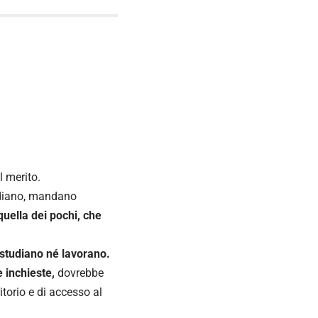
l merito.
tudiano, mandano
quella dei pochi, che
 studiano né lavorano.
e inchieste,
dovrebbe
itorio e di accesso al