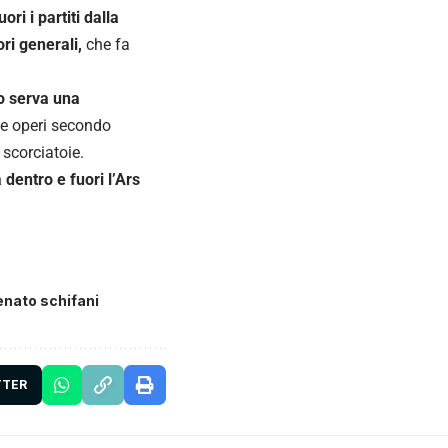
uori i partiti dalla
ori generali,
che fa
o serva una
che operi secondo
 scorciatoie.
 dentro e fuori l’Ars
enato schifani
TTER