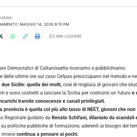
 VIEWS
AMENTO: MAGGIO 14, 2026 6:15 PM
2 MIN LEGGERE
ani Democratici di Caltanissetta riceviamo e pubblichiamo:
ie delle ultime ore sul caso Cefpas preoccupano nel metodo e ne
 due Sicilie: quella dei molti,
cioè di migliaia di giovani che s
m e sono costretti a lasciare la Sicilia per costruirsi un futuro
e 
incarichi tramite conoscenze e canali privilegiati.
a provincia è quella col più alto tasso di NEET, giovani che non
no Regionale guidato da
Renato Schifani,
dilaniato da scandali 
 su politiche pubbliche di formazione, aderenti ai bisogni del terr
E invece
continua a pensare ai pochi.