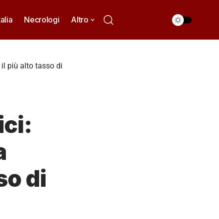
talia
Necrologi
Altro
l più alto tasso di
ci:
a
so di