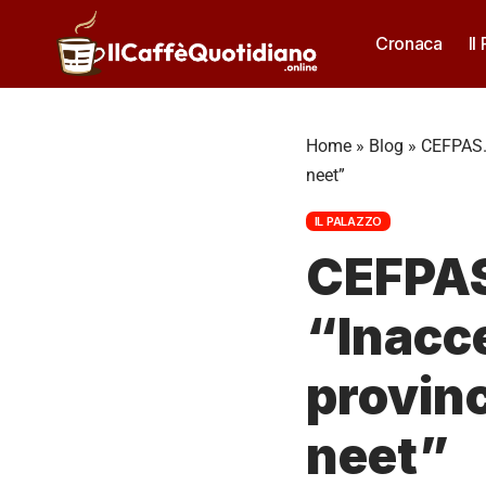
Cronaca
Il
Home
»
Blog
»
CEFPAS. 
neet”
IL PALAZZO
CEFPAS
“Inacce
provinc
neet”