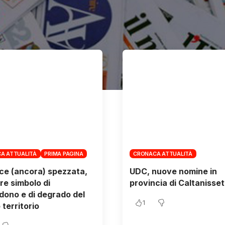
A ATTUALITÀ
PRIMA PAGINA
CRONACA ATTUALITÀ
ce (ancora) spezzata,
UDC, nuove nomine in
ore simbolo di
provincia di Caltanisset
ono e di degrado del
1
 territorio