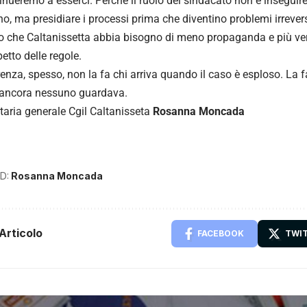
inueremo a esserci. Perché il ruolo del sindacato non è insegui
o, ma presidiare i processi prima che diventino problemi irrevers
 che Caltanissetta abbia bisogno di meno propaganda e più ve
petto delle regole.
renza, spesso, non la fa chi arriva quando il caso è esploso. La f
ancora nessuno guardava.
taria generale Cgil Caltanisseta
Rosanna Moncada
D:
Rosanna Moncada
Articolo
FACEBOOK
TWI