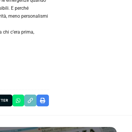
re le emergenze quando
ibili. E perché
rità, meno personalismi
a chi c’era prima,
TTER