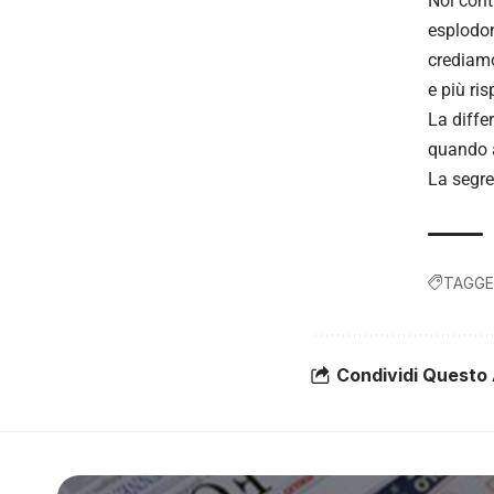
Noi cont
esplodon
crediamo
e più ris
La diffe
quando 
La segre
TAGGE
Condividi Questo 