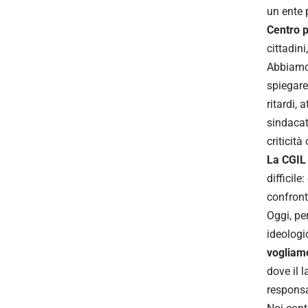
un ente 
Centro 
cittadini
Abbiamo 
spiegare
ritardi,
sindacat
criticità
La CGIL 
difficile
confront
Oggi, pe
ideologi
vogliamo
dove il 
responsa