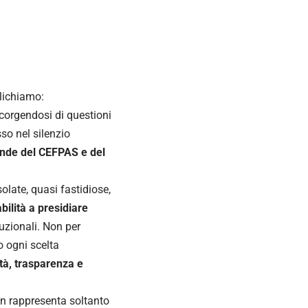
lichiamo:
corgendosi di questioni
so nel silenzio
cende del CEFPAS e del
olate, quasi fastidiose,
ilità a presidiare
tuzionali. Non per
o ogni scelta
lità, trasparenza e
n rappresenta soltanto