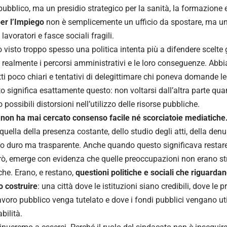
pubblico, ma un presidio strategico per la sanità, la formazione e
per l’Impiego
non è semplicemente un ufficio da spostare, ma un 
, lavoratori e fasce sociali fragili.
visto troppo spesso una politica intenta più a difendere scelte
 realmente i percorsi amministrativi e le loro conseguenze. Abbia
 atti poco chiari e tentativi di delegittimare chi poneva domande le
o significa esattamente questo: non voltarsi dall’altra parte q
 o possibili distorsioni nell’utilizzo delle risorse pubbliche.
non ha mai cercato consenso facile né scorciatoie mediatiche
: quella della presenza costante, dello studio degli atti, della den
o duro ma trasparente. Anche quando questo significava restare
rò, emerge con evidenza che quelle preoccupazioni non erano st
che. Erano, e restano,
questioni politiche e sociali che riguardan
 costruire
: una città dove le istituzioni siano credibili, dove le
lavoro pubblico venga tutelato e dove i fondi pubblici vengano uti
bilità.