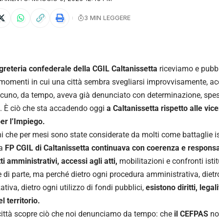
3 MIN LEGGERE
greteria confederale della CGIL Caltanissetta
riceviamo e pubb
momenti in cui una città sembra svegliarsi improvvisamente, ac
cuno, da tempo, aveva già denunciato con determinazione, spes
. È ciò che sta accadendo oggi
a Caltanissetta rispetto alle vi
er l’Impiego.
i che per mesi sono state considerate da molti come battaglie is
la
FP CGIL di Caltanissetta continuava con coerenza e responsab
tti amministrativi, accessi agli atti,
mobilitazioni e confronti isti
e di parte, ma perché dietro ogni procedura amministrativa, dietr
tiva, dietro ogni utilizzo di fondi pubblici,
esistono diritti, lega
l territorio.
città scopre ciò che noi denunciamo da tempo: che
il CEFPAS
no