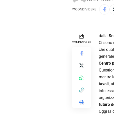
CONDIVIDERE
dalla
Se
Ci sono 
CONDIVIDERE
che qual
generale
Centro p
Question
mentre 
tavoli, a
interess
organizza
futuro de
Oggi la 