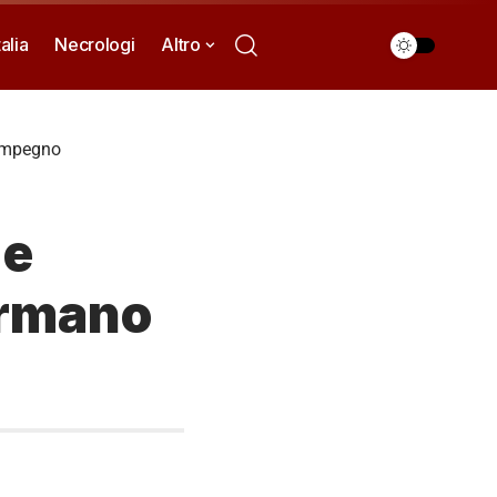
talia
Necrologi
Altro
 impegno
 e
ermano