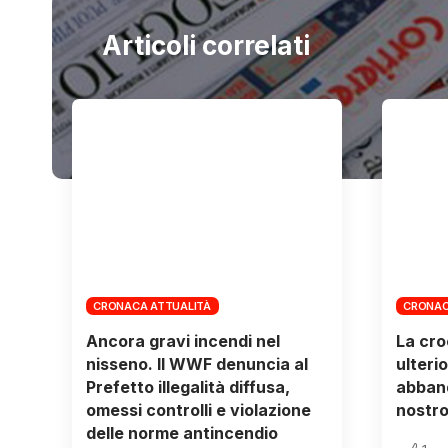
Articoli correlati
CRONACA ATTUALITÀ
CRONAC
Ancora gravi incendi nel
La cro
nisseno. Il WWF denuncia al
ulteri
Prefetto illegalità diffusa,
abband
omessi controlli e violazione
nostro
delle norme antincendio