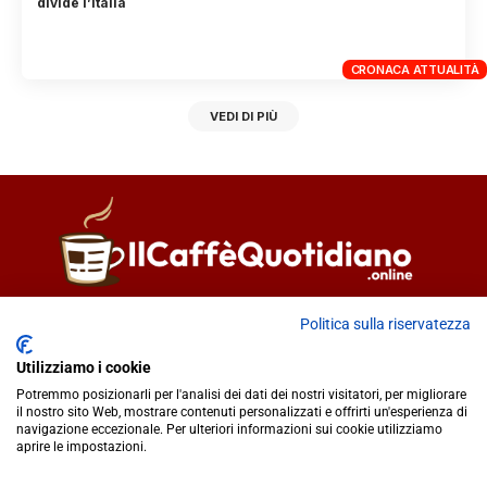
divide l’Italia
CRONACA ATTUALITÀ
VEDI DI PIÙ
Direttore responsabile
Fiorella Falci
Politica sulla riservatezza
93100 Caltanissetta (CL)
Utilizziamo i cookie
redazione@ilcaffequotidiano.online
Potremmo posizionarli per l'analisi dei dati dei nostri visitatori, per migliorare
C.F. 92076900858
il nostro sito Web, mostrare contenuti personalizzati e offrirti un'esperienza di
Chi siamo
navigazione eccezionale. Per ulteriori informazioni sui cookie utilizziamo
Privacy & Cookie Policy
aprire le impostazioni.