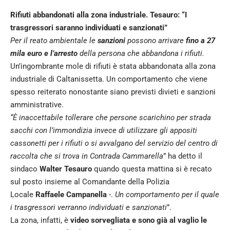
Rifiuti abbandonati alla zona industriale. Tesauro: “I
trasgressori saranno individuati e sanzionati”
Per il reato ambientale le
sanzioni
possono arrivare
fino a 27
mila euro e l’arresto
della persona che abbandona i rifiuti.
Un’ingombrante mole di rifiuti è stata abbandonata alla zona
industriale di Caltanissetta. Un comportamento che viene
spesso reiterato nonostante siano previsti divieti e sanzioni
amministrative.
“È inaccettabile tollerare che persone scarichino per strada
sacchi con l’immondizia invece di utilizzare gli appositi
cassonetti per i rifiuti o si avvalgano del servizio del centro di
raccolta che si trova in Contrada Cammarella
” ha detto il
sindaco
Walter Tesauro
quando questa mattina si è recato
sul posto insieme al Comandante della Polizia
Locale
Raffaele Campanella
-.
Un comportamento per il quale
i trasgressori verranno individuati e sanzionati
”.
La zona, infatti, è
video sorvegliata e sono già al vaglio le