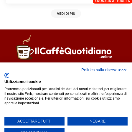
CRONACA ATTUALITÀ
VEDI DI PIÙ
Direttore responsabile
Fiorella Falci
Politica sulla riservatezza
93100 Caltanissetta (CL)
Utilizziamo i cookie
redazione@ilcaffequotidiano.online
Potremmo posizionarli per l'analisi dei dati dei nostri visitatori, per migliorare
C.F. 92076900858
il nostro sito Web, mostrare contenuti personalizzati e offrirti un'esperienza di
Chi siamo
navigazione eccezionale. Per ulteriori informazioni sui cookie utilizziamo
Privacy & Cookie Policy
aprire le impostazioni.
ACCETTARE TUTTI
NEGARE
IlCaffèQuotidiano.online è una testata giornalistica registrata
presso il Tribunale di Caltanissetta n.02/2024 del 17/07/2024 |