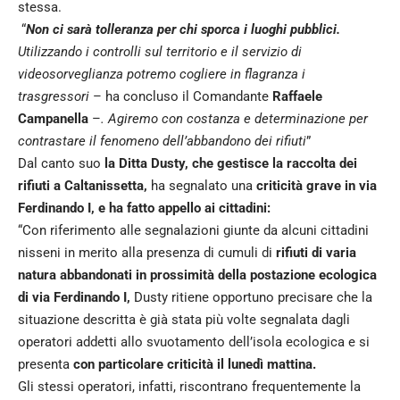
stessa.
“
Non ci sarà tolleranza per chi sporca i luoghi pubblici.
Utilizzando i controlli sul territorio e il servizio di
videosorveglianza potremo cogliere in flagranza i
trasgressori
– ha concluso il Comandante
Raffaele
Campanella
–
. Agiremo con costanza e determinazione per
contrastare il fenomeno dell’abbandono dei rifiuti
”
Dal canto suo
la Ditta Dusty, che gestisce la raccolta dei
rifiuti a Caltanissetta,
ha segnalato una
criticità grave in via
Ferdinando I, e ha fatto appello ai cittadini:
“Con riferimento alle segnalazioni giunte da alcuni cittadini
nisseni in merito alla presenza di cumuli di
rifiuti di varia
natura abbandonati in prossimità della postazione ecologica
di via Ferdinando I,
Dusty ritiene opportuno precisare che la
situazione descritta è già stata più volte segnalata dagli
operatori addetti allo svuotamento dell’isola ecologica e si
presenta
con particolare criticità il lunedì mattina.
Gli stessi operatori, infatti, riscontrano frequentemente la