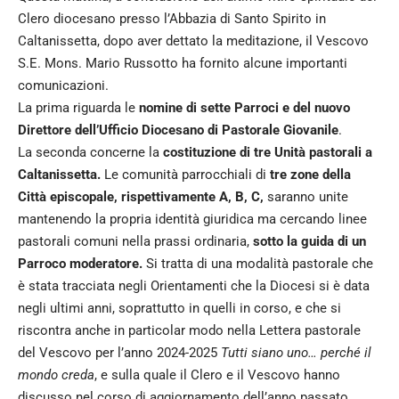
Clero diocesano presso l’Abbazia di Santo Spirito in
Caltanissetta, dopo aver dettato la meditazione, il Vescovo
S.E. Mons. Mario Russotto ha fornito alcune importanti
comunicazioni.
La prima riguarda le
nomine di sette Parroci e del nuovo
Direttore dell’Ufficio Diocesano di Pastorale Giovanile
.
La seconda concerne la
costituzione di tre Unità pastorali a
Caltanissetta.
Le comunità parrocchiali di
tre zone della
Città episcopale, rispettivamente A, B, C,
saranno unite
mantenendo la propria identità giuridica ma cercando linee
pastorali comuni nella prassi ordinaria,
sotto la guida di un
Parroco moderatore.
Si tratta di una modalità pastorale che
è stata tracciata negli Orientamenti che la Diocesi si è data
negli ultimi anni, soprattutto in quelli in corso, e che si
riscontra anche in particolar modo nella Lettera pastorale
del Vescovo per l’anno 2024-2025
Tutti siano uno… perché il
mondo creda
, e sulla quale il Clero e il Vescovo hanno
discusso nel corso di aggiornamento dell’anno passato.