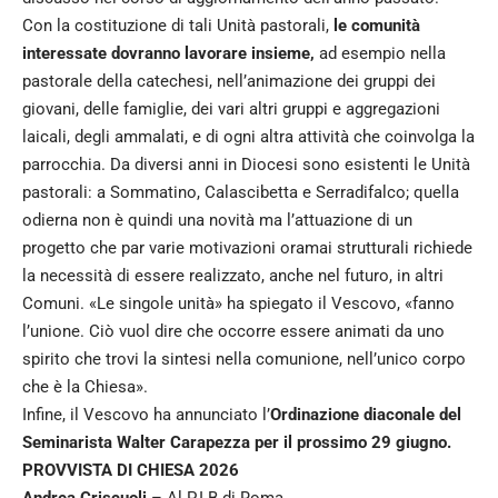
Con la costituzione di tali Unità pastorali,
le comunità
interessate dovranno lavorare insieme,
ad esempio nella
pastorale della catechesi, nell’animazione dei gruppi dei
giovani, delle famiglie, dei vari altri gruppi e aggregazioni
laicali, degli ammalati, e di ogni altra attività che coinvolga la
parrocchia. Da diversi anni in Diocesi sono esistenti le Unità
pastorali: a Sommatino, Calascibetta e Serradifalco; quella
odierna non è quindi una novità ma l’attuazione di un
progetto che par varie motivazioni oramai strutturali richiede
la necessità di essere realizzato, anche nel futuro, in altri
Comuni. «Le singole unità» ha spiegato il Vescovo, «fanno
l’unione. Ciò vuol dire che occorre essere animati da uno
spirito che trovi la sintesi nella comunione, nell’unico corpo
che è la Chiesa».
Infine, il Vescovo ha annunciato l’
Ordinazione diaconale del
Seminarista Walter Carapezza per il prossimo 29 giugno.
PROVVISTA DI CHIESA 2026
Andrea Criscuoli
– Al P.I.B di Roma