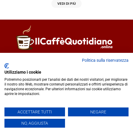
VEDI DI PIÙ
Direttore responsabile
Fiorella Falci
Politica sulla riservatezza
93100 Caltanissetta (CL)
Utilizziamo i cookie
redazione@ilcaffequotidiano.online
Potremmo posizionarli per l'analisi dei dati dei nostri visitatori, per migliorare
C.F. 92076900858
il nostro sito Web, mostrare contenuti personalizzati e offrirti un'esperienza di
Chi siamo
navigazione eccezionale. Per ulteriori informazioni sui cookie utilizziamo
Privacy & Cookie Policy
aprire le impostazioni.
ACCETTARE TUTTI
NEGARE
IlCaffèQuotidiano.online è una testata giornalistica registrata
presso il Tribunale di Caltanissetta n.02/2024 del 17/07/2024 |
NO, AGGIUSTA
Realizzato da
Creative Agency