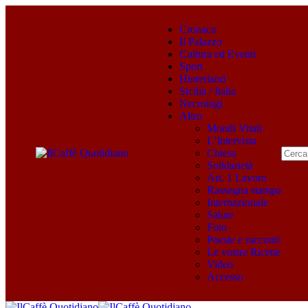
Cronaca
Il Palazzo
Cultura ed Eventi
Sport
Hinterland
Sicilia / Italia
Necrologi
Altro
Mondi Vitali
L’Intervista
Chiesa
Solidarietà
Art. 1 Lavoro
Rassegna stampa
Internazionale
Salute
Foto
Poesie e racconti
Le vostre Ricette
Video
Accesso