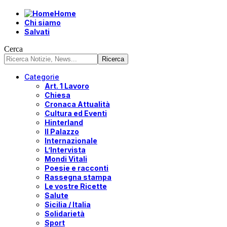
Home
Chi siamo
Salvati
Cerca
Categorie
Art. 1 Lavoro
Chiesa
Cronaca Attualità
Cultura ed Eventi
Hinterland
Il Palazzo
Internazionale
L’Intervista
Mondi Vitali
Poesie e racconti
Rassegna stampa
Le vostre Ricette
Salute
Sicilia / Italia
Solidarietà
Sport