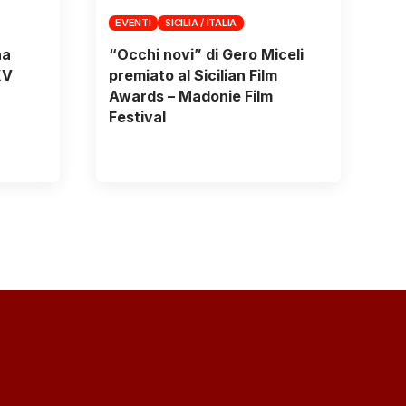
EVENTI
SICILIA / ITALIA
na
“Occhi novi” di Gero Miceli
XV
premiato al Sicilian Film
Awards – Madonie Film
Festival