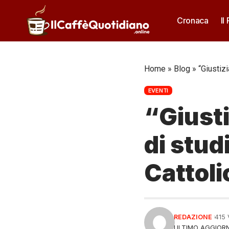
Cronaca
Il
Home
»
Blog
»
“Giustiz
EVENTI
“Giusti
di stud
Cattoli
REDAZIONE
415
ULTIMO AGGIORN