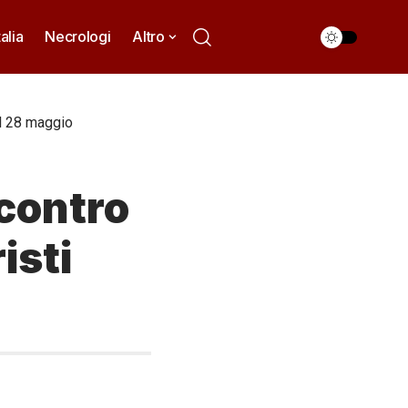
talia
Necrologi
Altro
il 28 maggio
ncontro
isti