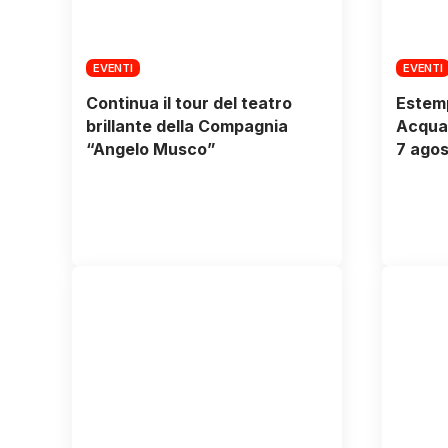
EVENTI
EVENTI
Continua il tour del teatro
Estemp
brillante della Compagnia
Acquav
“Angelo Musco”
7 agos