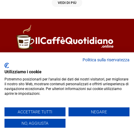
VEDI DI PIÙ
Direttore responsabile
Fiorella Falci
Politica sulla riservatezza
93100 Caltanissetta (CL)
Utilizziamo i cookie
redazione@ilcaffequotidiano.online
Potremmo posizionarli per l'analisi dei dati dei nostri visitatori, per migliorare
C.F. 92076900858
il nostro sito Web, mostrare contenuti personalizzati e offrirti un'esperienza di
Chi siamo
navigazione eccezionale. Per ulteriori informazioni sui cookie utilizziamo
Privacy & Cookie Policy
aprire le impostazioni.
ACCETTARE TUTTI
NEGARE
IlCaffèQuotidiano.online è una testata giornalistica registrata
presso il Tribunale di Caltanissetta n.02/2024 del 17/07/2024 |
NO, AGGIUSTA
Realizzato da
Creative Agency