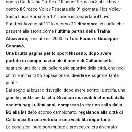
contro Castellana Grotte e 10 sconfitte, di cui 3 al tie break,
contro il Sirdeco Volley Pescara alla 9° giornata, l’Ics Volley
Santa Lucia Roma alla 10° l’unica in trasferta e il Luvo
Barattoli Arzano all’11° lo scorso
21 dicembre,
in quella che
passerà alla storia come
l’ultima partita della Traina
Albaverde,
fondata nel 2000 da
Totò Faraci e Giuseppe
Cannavò.
Una brutta pagina per lo sport Nisseno, dopo avere
portato in campo nazionale il nome di Caltanissetta,
sparisce una delle più belle realtà sportive della città, che negli
ultimi anni ha fatto appassionare, divertire e sognare tanta
gente.
Dal sogno al brusco risveglio, dopo avere scritto la storia, una
grande perdita per la città.
Risultati incredibili ottenuti dalla
società negli ultimi anni, compreso lo storico salto dalla
B2 alla B1
dello scorso campionato,
regalando alla città di
Caltanissetta una vetrina e una visibilità importante.
Le condizioni però son mutate e proseguire era diventato