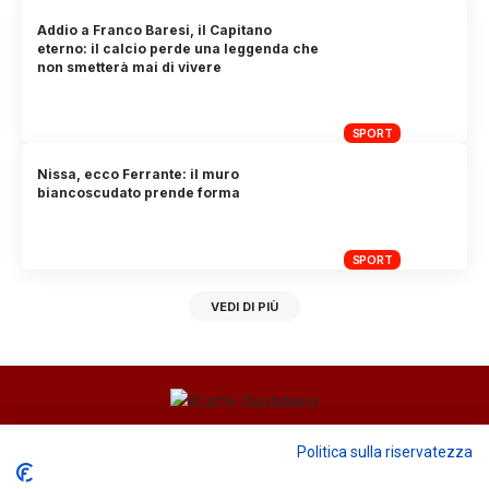
Addio a Franco Baresi, il Capitano
eterno: il calcio perde una leggenda che
non smetterà mai di vivere
SPORT
Nissa, ecco Ferrante: il muro
biancoscudato prende forma
SPORT
VEDI DI PIÙ
Direttore responsabile
Fiorella Falci
Politica sulla riservatezza
93100 Caltanissetta (CL)