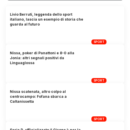
Livio Berruti, leggenda dello sport
italiano, lascia un esempio di storia che
guarda al futuro
SPORT
Nissa, poker di Panattoni e 8-0 alla
Jonia: altri segnali positivi da
Linguaglossa
SPORT
Nissa scatenata, altro colpo al
centrocampo: Fofana sbarca a
Caltanissetta
SPORT
Serie D, ufficializzato il Girone I: per la