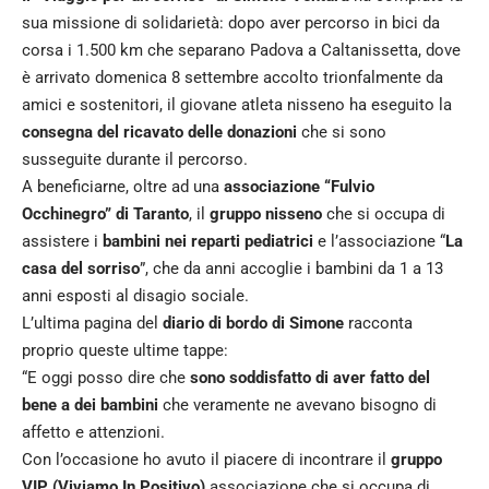
sua missione di solidarietà: dopo aver percorso in bici da
corsa i 1.500 km che separano Padova a Caltanissetta, dove
è arrivato domenica 8 settembre accolto trionfalmente da
amici e sostenitori, il giovane atleta nisseno ha eseguito la
consegna del ricavato delle donazioni
che si sono
susseguite durante il percorso.
A beneficiarne, oltre ad una
associazione “Fulvio
Occhinegro” di Taranto
, il
gruppo nisseno
che si occupa di
assistere i
bambini nei reparti pediatrici
e l’associazione “
La
casa del sorriso
”, che da anni accoglie i bambini da 1 a 13
anni esposti al disagio sociale.
L’ultima pagina del
diario di bordo di Simone
racconta
proprio queste ultime tappe:
“E oggi posso dire che
sono soddisfatto di aver fatto del
bene a dei bambini
che veramente ne avevano bisogno di
affetto e attenzioni.
Con l’occasione ho avuto il piacere di incontrare il
gruppo
VIP (Viviamo In Positivo)
associazione che si occupa di