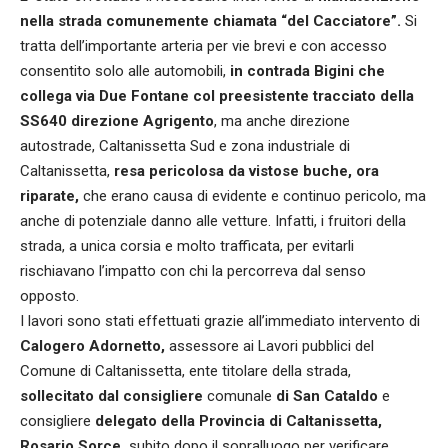
nella strada comunemente chiamata “del Cacciatore”.
Si
tratta dell’importante arteria per vie brevi e con accesso
consentito solo alle automobili,
in contrada Bigini che
collega via Due Fontane col preesistente tracciato della
SS640 direzione Agrigento
, ma anche direzione
autostrade, Caltanissetta Sud e zona industriale di
Caltanissetta,
resa pericolosa da vistose buche, ora
riparate,
che erano causa di evidente e continuo pericolo, ma
anche di potenziale danno alle vetture. Infatti, i fruitori della
strada, a unica corsia e molto trafficata, per evitarli
rischiavano l’impatto con chi la percorreva dal senso
opposto.
I lavori sono stati effettuati grazie all’immediato intervento di
Calogero Adornetto,
assessore ai Lavori pubblici del
Comune di Caltanissetta, ente titolare della strada,
sollecitato dal consigliere
comunale
di San Cataldo
e
consigliere
delegato della Provincia di Caltanissetta,
Rosario Sorce,
subito dopo il sopralluogo per verificare