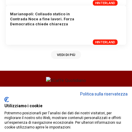
HINTERLAND
Marianopoli: Collaudo statico in
Contrada Noce a fine lavori. Forza
Democratica chiede chiarezza
HINTERLAND
VEDI DI PIÙ
Direttore responsabile
Fiorella Falci
Politica sulla riservatezza
93100 Caltanissetta (CL)
Utilizziamo i cookie
redazione@ilcaffequotidiano.online
Potremmo posizionarli per l'analisi dei dati dei nostri visitatori, per
C.F. 92076900858
migliorare il nostro sito Web, mostrare contenuti personalizzati e offrirti
Chi siamo
un'esperienza di navigazione eccezionale. Per ulteriori informazioni sui
Privacy & Cookie Policy
cookie utilizziamo aprire le impostazioni.