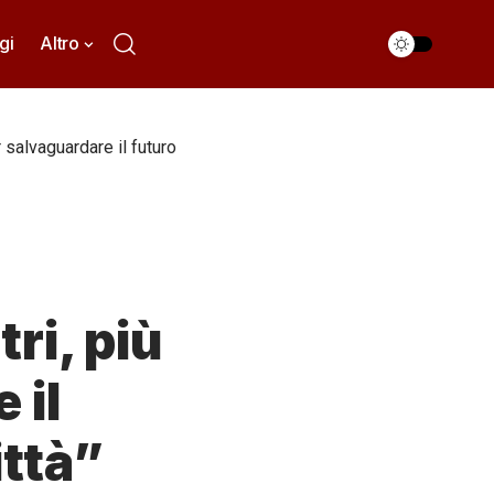
gi
Altro
 salvaguardare il futuro
ri, più
 il
ittà”