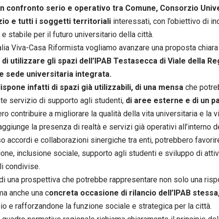
un confronto serio e operativo tra Comune, Consorzio Unive
o e tutti i soggetti territoriali
interessati, con l’obiettivo di 
e stabile per il futuro universitario della città.
lia Viva-Casa Riformista vogliamo avanzare una proposta chiara
i di utilizzare gli spazi dell’IPAB Testasecca di Viale della 
e sede universitaria integrata.
ispone infatti di spazi già utilizzabili, di una mensa
che potre
te servizio di supporto agli studenti,
di aree esterne e di un p
o contribuire a migliorare la qualità della vita universitaria e la vi
aggiunge la presenza di realtà e servizi già operativi all’interno de
so accordi e collaborazioni sinergiche tra enti, potrebbero favorir
ione, inclusione sociale, supporto agli studenti e sviluppo di atti
ali condivise.
a di una prospettiva che potrebbe rappresentare non solo una ris
 ma anche una c
oncreta occasione di rilancio dell’IPAB stessa
io e rafforzandone la funzione sociale e strategica per la città.