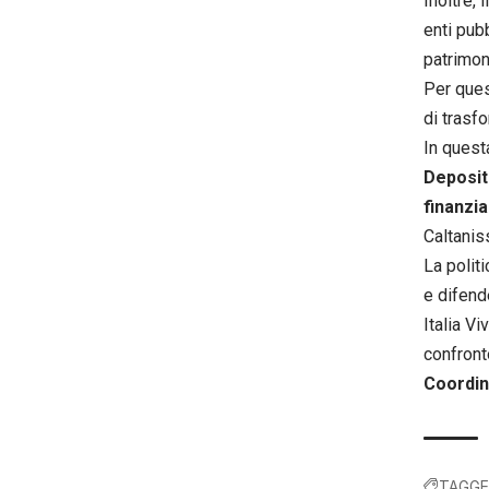
Inoltre,
enti pubb
patrimoni
Per ques
di trasfo
In quest
Depositi
finanzi
Caltaniss
La politi
e difende
Italia V
confronto
Coordina
TAGGE