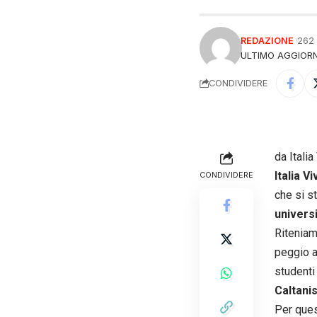
REDAZIONE
262
ULTIMO AGGIORN
CONDIVIDERE
da Itali
Italia V
CONDIVIDERE
che si s
universi
Riteniam
peggio an
studenti 
Caltanis
Per ques