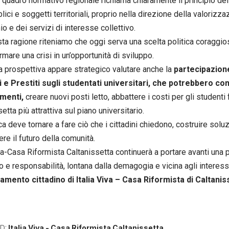
 il quadro normativo regionale richiama chiaramente il principio del
lici e soggetti territoriali, proprio nella direzione della valorizz
o e dei servizi di interesse collettivo.
ta ragione riteniamo che oggi serva una scelta politica coraggio
rmare una crisi in un’opportunità di sviluppo.
a prospettiva appare strategico valutare anche la
partecipazione
 e Prestiti sugli studentati universitari, che potrebbero con
amenti,
creare nuovi posti letto, abbattere i costi per gli studenti
etta più attrattiva sul piano universitario.
ca deve tornare a fare ciò che i cittadini chiedono, costruire solu
re il futuro della comunità.
iva-Casa Riformista Caltanissetta continuerà a portare avanti una p
 e responsabilità, lontana dalla demagogia e vicina agli interessi 
mento cittadino di Italia Viva – Casa Riformista di Caltanis
D:
Italia Viva - Casa Riformista Caltanissetta