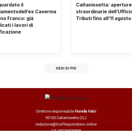
uardato il
Caltanissetta: aperture
iamentodell’ex Caserma
straordinarie dell’Uffici
no Franco: già
Tributi fino all’11 agosto
cati i lavori di
ificazione
VEDI DI PIÙ
Direttore responsabile
Fiorella Falci
93100 Caltanissetta (CL)
redazione@ilcaffequotidiano.online
C.F. 92076900858