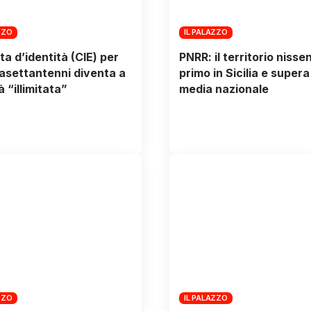
ZZO
IL PALAZZO
ta d’identità (CIE) per
PNRR: il territorio nisse
trasettantenni diventa a
primo in Sicilia e supera
à “illimitata”
media nazionale
ZZO
IL PALAZZO