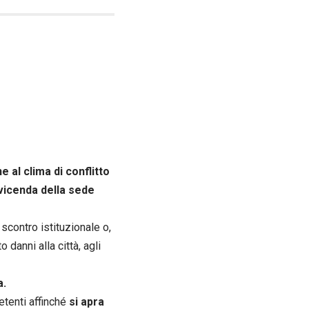
 al clima di conflitto
vicenda della sede
scontro istituzionale o,
 danni alla città, agli
a.
etenti affinché
si apra