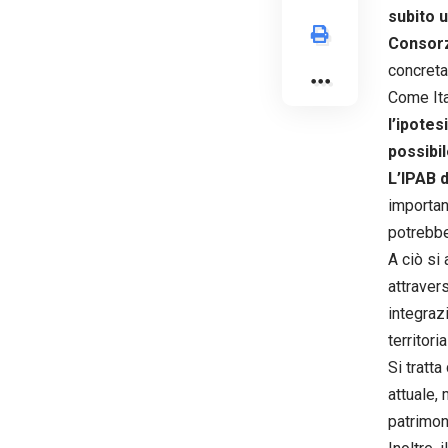
subito 
Consorzi
concreta 
Come Ita
l’ipotes
possibil
L’IPAB d
importan
potrebber
A ciò si 
attraver
integraz
territori
Si tratt
attuale,
patrimon