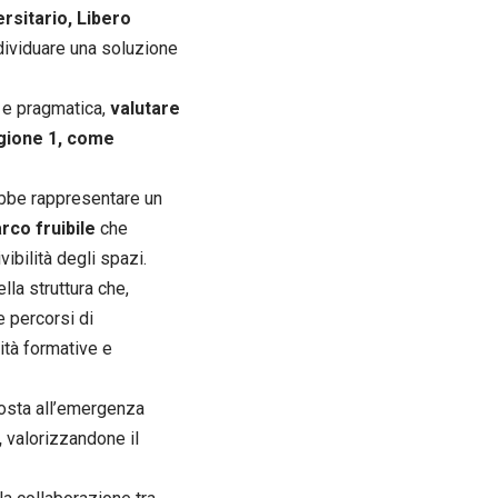
rsitario, Libero
individuare una soluzione
 e pragmatica,
valutare
Regione 1, come
bbe rappresentare un
arco fruibile
che
vibilità degli spazi.
lla struttura che,
e percorsi di
vità formative e
posta all’emergenza
,
valorizzandone il