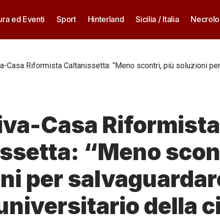
ura ed Eventi
Sport
Hinterland
Sicilia / Italia
Necrolo
iva-Casa Riformista Caltanissetta: “Meno scontri, più soluzioni per
Viva-Casa Riformista
ssetta: “Meno scont
ni per salvaguardare
universitario della c