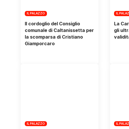
IL PALAZZO
IL PALA
Il cordoglio del Consiglio
La Car
comunale di Caltanissetta per
gli ul
la scomparsa di Cristiano
validit
Giamporcaro
IL PALAZZO
IL PALA