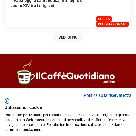
Il Papa oggi a Lampedusa, il 4 luglio di
Leone XIV tra i migranti
CHIESA
INTERNAZIONALE
VEDI DI PIÙ
Direttore responsabile
Fiorella Falci
Politica sulla riservatezza
93100 Caltanissetta (CL)
Utilizziamo i cookie
redazione@ilcaffequotidiano.online
Potremmo posizionarli per l'analisi dei dati dei nostri visitatori, per migliorare
C.F. 92076900858
il nostro sito Web, mostrare contenuti personalizzati e offrirti un'esperienza di
Chi siamo
navigazione eccezionale. Per ulteriori informazioni sui cookie utilizziamo
Privacy & Cookie Policy
aprire le impostazioni.