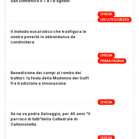
San Domenico il 7 e l’8 agosto
CHIESA
UNCATEGORIZED
Il metodo eucaristico che trasfigura le
nostre povertà in abbondanza da
condividere
CHIESA
PRIMA PAGINA
Benedizione dei campi al rombo dei
trattori: la festa della Madonna dei Gulfi
fra tradizione e innovazione
CHIESA
Se ne va padre Salvaggio, per 40 anni “il
parroco di tutti”della Cattedrale di
Caltanissetta
CHIESA