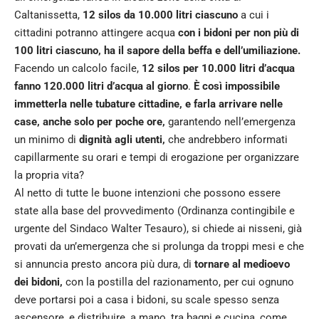
Caltanissetta,
12 silos da 10.000 litri ciascuno
a cui i
cittadini potranno attingere acqua
con i bidoni per non più di
100 litri ciascuno, ha il sapore della beffa e dell’umiliazione.
Facendo un calcolo facile,
12 silos per 10.000 litri d’acqua
fanno 120.000 litri d’acqua al giorno
.
È così impossibile
immetterla nelle tubature cittadine, e farla arrivare nelle
case, anche solo per poche ore,
garantendo nell’emergenza
un minimo di
dignità agli utenti,
che andrebbero informati
capillarmente su orari e tempi di erogazione per organizzare
la propria vita?
Al netto di tutte le buone intenzioni che possono essere
state alla base del provvedimento (Ordinanza contingibile e
urgente del Sindaco Walter Tesauro), si chiede ai nisseni, già
provati da un’emergenza che si prolunga da troppi mesi e che
si annuncia presto ancora più dura, di
tornare al medioevo
dei bidoni,
con la postilla del razionamento, per cui ognuno
deve portarsi poi a casa i bidoni, su scale spesso senza
ascensore, e distribuire, a mano, tra bagni e cucina, come