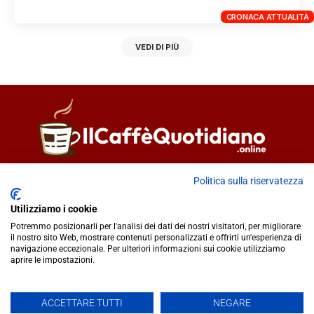
CRONACA ATTUALITÀ
VEDI DI PIÙ
Direttore responsabile
Fiorella Falci
Politica sulla riservatezza
93100 Caltanissetta (CL)
Utilizziamo i cookie
redazione@ilcaffequotidiano.online
Potremmo posizionarli per l'analisi dei dati dei nostri visitatori, per migliorare
C.F. 92076900858
il nostro sito Web, mostrare contenuti personalizzati e offrirti un'esperienza di
Chi siamo
navigazione eccezionale. Per ulteriori informazioni sui cookie utilizziamo
Privacy & Cookie Policy
aprire le impostazioni.
ACCETTARE TUTTI
NEGARE
IlCaffèQuotidiano.online è una testata giornalistica registrata