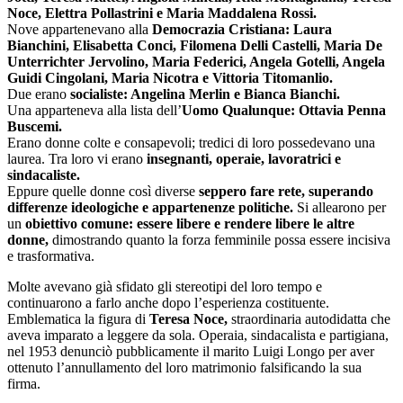
Noce, Elettra Pollastrini e Maria Maddalena Rossi.
Nove appartenevano alla
Democrazia Cristiana: Laura
Bianchini, Elisabetta Conci, Filomena Delli Castelli, Maria De
Unterrichter Jervolino, Maria Federici, Angela Gotelli, Angela
Guidi Cingolani, Maria Nicotra e Vittoria Titomanlio.
Due erano
socialiste: Angelina Merlin e Bianca Bianchi.
Una apparteneva alla lista dell’
Uomo Qualunque: Ottavia Penna
Buscemi.
Erano donne colte e consapevoli; tredici di loro possedevano una
laurea. Tra loro vi erano
insegnanti, operaie, lavoratrici e
sindacaliste.
Eppure quelle donne così diverse
seppero fare rete, superando
differenze ideologiche e appartenenze politiche.
Si allearono per
un
obiettivo comune: essere libere e rendere libere le altre
donne,
dimostrando quanto la forza femminile possa essere incisiva
e trasformativa.
Molte avevano già sfidato gli stereotipi del loro tempo e
continuarono a farlo anche dopo l’esperienza costituente.
Emblematica la figura di
Teresa Noce,
straordinaria autodidatta che
aveva imparato a leggere da sola. Operaia, sindacalista e partigiana,
nel 1953 denunciò pubblicamente il marito Luigi Longo per aver
ottenuto l’annullamento del loro matrimonio falsificando la sua
firma.