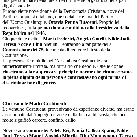
una pietra miliare nella tutela dei diritti e nella garanzia della pari
dignità sociale.
Furono elette nove donne della Democrazia Cristiana, nove del
Partito Comunista Italiano, due socialiste e una del Partito
dell’Uomo Qualunque,
Ottavia Penna Buscemi
. Proprio lei,
monarchica, fu
la prima donna candidata alla Presidenza della
Repubblica nel 1946.
Cinque delle elette –
Maria Federici, Angela Gotelli, Nilde Jotti,
Teresa Noce e Lina Merlin
– entrarono a far parte della
Commissione dei 75,
incaricata di redigere il testo della
Costituzione.
La presenza femminile nell’Assemblea Costituente era
numericamente limitata, ma tutt’altro che debole. Quelle donne
riuscirono a far approvare principi e norme che riconoscevano
la piena dignità della persona e contrastavano ogni forma di
discriminazione di genere.
Chi erano le Madri Costituenti
Le ventuno Costituenti provenivano da esperienze diverse, ma erano
accomunate dall’impegno civile e dalla lotta antifascista, che per
molte significò carcere, confino, esilio.
Nove erano
comuniste: Adele Bei, Nadia Gallico Spano, Nilde
Jotti, Teresa Mattei, Angiola Minella, Rita Montagnana, Teresa