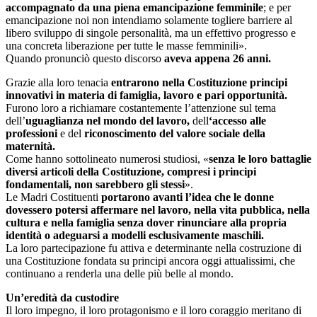
accompagnato da una piena emancipazione femminile
; e per
emancipazione noi non intendiamo solamente togliere barriere al
libero sviluppo di singole personalità, ma un effettivo progresso e
una concreta liberazione per tutte le masse femminili».
Quando pronunciò questo discorso
aveva appena 26 anni.
Grazie alla loro tenacia
entrarono nella Costituzione principi
innovativi in materia di famiglia, lavoro e pari opportunità.
Furono loro a richiamare costantemente l’attenzione sul tema
dell’
uguaglianza nel mondo del lavoro,
dell
‘accesso alle
professioni
e del
riconoscimento del valore sociale della
maternità.
Come hanno sottolineato numerosi studiosi, «
senza le loro battaglie
diversi articoli della Costituzione, compresi i principi
fondamentali, non sarebbero gli stessi
».
Le Madri Costituenti
portarono avanti l’idea che le donne
dovessero potersi affermare nel lavoro, nella vita pubblica, nella
cultura e nella famiglia senza dover rinunciare alla propria
identità o adeguarsi a modelli esclusivamente maschili.
La loro partecipazione fu attiva e determinante nella costruzione di
una Costituzione fondata su principi ancora oggi attualissimi, che
continuano a renderla una delle più belle al mondo.
Un’eredità da custodire
Il loro impegno, il loro protagonismo e il loro coraggio meritano di