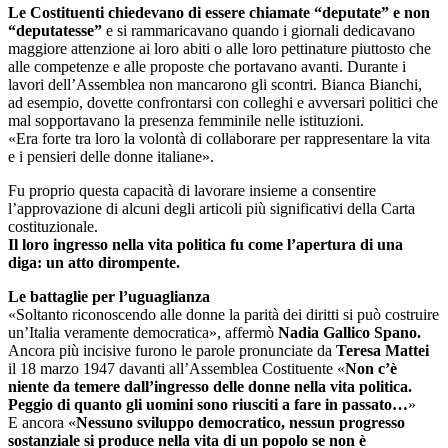
Le Costituenti chiedevano di essere chiamate “deputate” e non
“deputatesse”
e si rammaricavano quando i giornali dedicavano
maggiore attenzione ai loro abiti o alle loro pettinature piuttosto che
alle competenze e alle proposte che portavano avanti. Durante i
lavori dell’Assemblea non mancarono gli scontri. Bianca Bianchi,
ad esempio, dovette confrontarsi con colleghi e avversari politici che
mal sopportavano la presenza femminile nelle istituzioni.
«Era forte tra loro la volontà di collaborare per rappresentare la vita
e i pensieri delle donne italiane».
Fu proprio questa capacità di lavorare insieme a consentire
l’approvazione di alcuni degli articoli più significativi della Carta
costituzionale.
Il loro ingresso nella vita politica fu come l’apertura di una
diga: un atto dirompente.
Le battaglie per l’uguaglianza
«Soltanto riconoscendo alle donne la parità dei diritti si può costruire
un’Italia veramente democratica», affermò
Nadia Gallico Spano.
Ancora più incisive furono le parole pronunciate da
Teresa Mattei
il 18 marzo 1947 davanti all’Assemblea Costituente «
Non c’è
niente da temere dall’ingresso delle donne nella vita politica.
Peggio di quanto gli uomini sono riusciti a fare in passato…
»
E ancora «
Nessuno sviluppo democratico, nessun progresso
sostanziale si produce nella vita di un popolo se non è