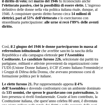
il diritto di voto;
nel
marzo del 1946
fu riconosciuto anche
l’elettorato passivo, cioè la possibilità di essere elette.
L’ingresso
definitivo delle donne nella vita politica italiana risale, dunque, al
1946. A conquistare questo diritto furono circa
14 milioni di
elettrici, pari al 53% dell’elettorato
e lo esercitarono con
straordinaria partecipazione:
alle urne si recò l’89% delle aventi
diritto.
Così,
il 2 giugno del 1946 le donne parteciparono in massa al
referendum istituzionale
che avrebbe sancito la nascita della
Repubblica e alla campagna elettorale
per l’Assemblea
Costituente. Le candidate furono 226,
selezionate dai partiti tra
partigiane, militanti e attiviste provenienti da organizzazioni come
l’UDI (Unione Donne Italiane), il CIF (Centro Italiano Femminile) e
i Gruppi di Difesa della Donna, che avevano promosso corsi di
formazione politica per le italiane.
Le elette furono 21.
Pur rappresentando appena
il 4%
dell’Assemblea
e dovendo confrontarsi con un ambiente dominato
da
535 uomini, che spesso le guardavano con paternalismo,
la
loro presenza si rivelò fondamentale. Grazie al loro contributo, la
Costituzione italiana, che quest’anno celebra 80 anni, è diventata