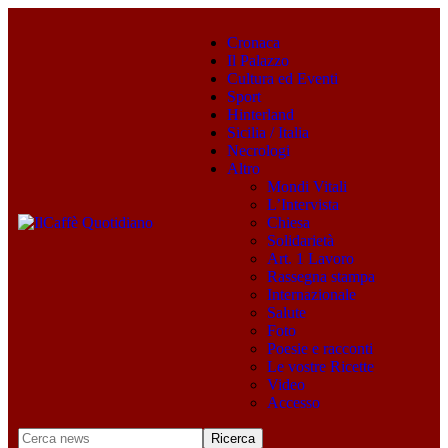
Cronaca
Il Palazzo
Cultura ed Eventi
Sport
Hinterland
Sicilia / Italia
Necrologi
Altro
Mondi Vitali
L’Intervista
Chiesa
Solidarietà
Art. 1 Lavoro
Rassegna stampa
Internazionale
Salute
Foto
Poesie e racconti
Le vostre Ricette
Video
Accesso