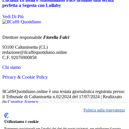
Luciana Di Bella e Massimiliano Pace firmano una serata
perfetta a Segesta con Lullaby
Vedi Di Più
Direttore responsabile
Fiorella Falci
93100 Caltanissetta (CL)
redazione@ilcaffequotidiano.online
C.F. 92076900858
Chi siamo
Privacy & Cookie Policy
IlCaffèQuotidiano.online è una testata giornalistica registrata presso
il Tribunale di Caltanissetta n.02/2024 del 17/07/2024 | Realizzato
da
Creative Agency
Politica sulla riservatezza
Welcome Back!
Sign in to your account
Utilizziamo i cookie
Potremmo posizionarli per l'analisi dei dati dei nostri visitatori, per migliorare il nostro