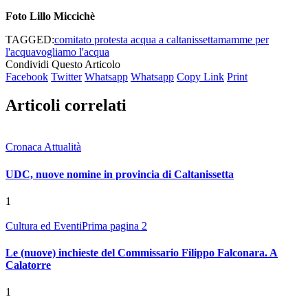
Foto Lillo Miccichè
TAGGED:
comitato protesta acqua a caltanissetta
mamme per
l'acqua
vogliamo l'acqua
Condividi Questo Articolo
Facebook
Twitter
Whatsapp
Whatsapp
Copy Link
Print
Articoli correlati
Cronaca Attualità
UDC, nuove nomine in provincia di Caltanissetta
1
Cultura ed Eventi
Prima pagina 2
Le (nuove) inchieste del Commissario Filippo Falconara. A
Calatorre
1