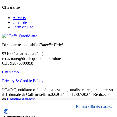
Chi siamo
Adverts
Our Jobs
Term of Use
Direttore responsabile
Fiorella Falci
93100 Caltanissetta (CL)
redazione@ilcaffequotidiano.online
C.F. 92076900858
Chi siamo
Privacy & Cookie Policy
IlCaffèQuotidiano.online è una testata giornalistica registrata presso
il Tribunale di Caltanissetta n.02/2024 del 17/07/2024 | Realizzato
da
Creative Agency
Politica sulla riservatezza
Welcome Back!
Sign in to your account