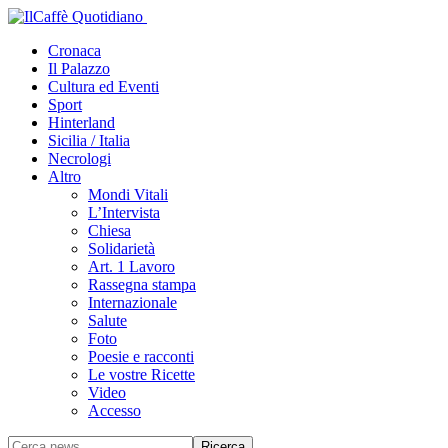
Cronaca
Il Palazzo
Cultura ed Eventi
Sport
Hinterland
Sicilia / Italia
Necrologi
Altro
Mondi Vitali
L’Intervista
Chiesa
Solidarietà
Art. 1 Lavoro
Rassegna stampa
Internazionale
Salute
Foto
Poesie e racconti
Le vostre Ricette
Video
Accesso