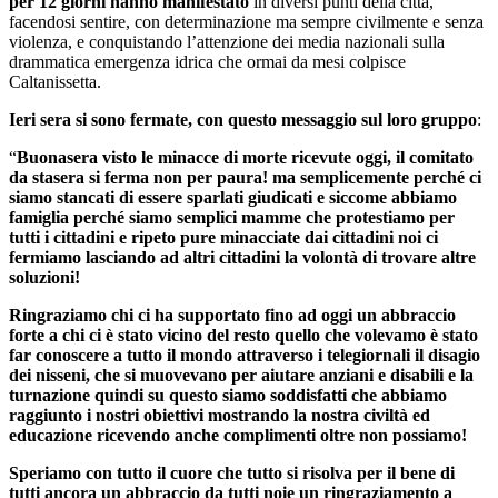
per 12 giorni hanno manifestato
in diversi punti della città,
facendosi sentire, con determinazione ma sempre civilmente e senza
violenza, e conquistando l’attenzione dei media nazionali sulla
drammatica emergenza idrica che ormai da mesi colpisce
Caltanissetta.
Ieri sera si sono fermate, con questo messaggio sul loro gruppo
:
“
Buonasera visto le minacce di morte ricevute oggi, il comitato
da stasera si ferma non per paura! ma semplicemente perché ci
siamo stancati di essere sparlati giudicati e siccome abbiamo
famiglia perché siamo semplici mamme che protestiamo per
tutti i cittadini e ripeto pure minacciate dai cittadini noi ci
fermiamo lasciando ad altri cittadini la volontà di trovare altre
soluzioni!
Ringraziamo chi ci ha supportato fino ad oggi un abbraccio
forte a chi ci è stato vicino
del resto quello che volevamo è stato
far conoscere a tutto il mondo attraverso i telegiornali il disagio
dei nisseni, che si muovevano per aiutare anziani e disabili e la
turnazione quindi su questo siamo soddisfatti che abbiamo
raggiunto i nostri obiettivi mostrando la nostra civiltà ed
educazione ricevendo anche complimenti oltre non possiamo!
Speriamo con tutto il cuore che tutto si risolva per il bene di
tutti ancora un abbraccio da tutti noi
e un ringraziamento a