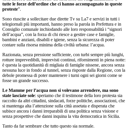
tutte le forze dell’ordine che ci hanno accompagnato in queste
proteste
”.
Sono riuscite a sollecitare due dirette Tv su La7 e servizi in tutti i
telegiornali più importanti, hanno preso la parola in Prefettura e in
Consiglio comunale inchiodando alle loro responsabilità i “signori
dell’acqua”, con la forza di chi riesce a gestire case e famiglie,
bambini e anziani, disabili e igiene, senza la sicurezza di poter
contare sulla risorsa minima della civiltà urbana: l’acqua.
Razionata, senza pressione sufficiente, con turbi sempre più lunghi,
rotture imprevedibili, imprevisti continui, rifornimenti in piena notte:
è questa la quotidianità di migliaia di famiglie nissene, ancora senza
nessuna luce in fondo al tunnel, senza risposte dalla Regione, con la
debole promessa di poter mantenere i turni ogni sei giorni come se
fosse un grande successo.
Le Mamme per l’acqua non si volevano arrendere, ma sono
state lasciate sole
: speriamo che il testimone della loro protesta sia
raccolto da altri cittadini, sindacati, forze politiche, associazioni, che
si mantenga alta l’attenzione sulla città assetata e disperata che
subisce ancora i danni irreparabili di una politica senza visione e
senza prospettive che danni inquina la vita democratica in Sicilia.
Tanto da far sembrare che tutto questo sia normale.