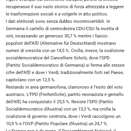
recuperasse il suo ruolo storico di forza attrezzata a leggere
le trasformazioni sociali e a volgerle in atto politico.
I dati elettorali sono senza dubbio incontrovertibili. In
Germania il cartello di centrodestra CDU-CSU fa incetta di
voti, incassando un generoso 30,7 % mentre i fascio-
populisti dell’AfD (Alternative für Deutschland) mostrano
numeri di crescita con un 14,5 %. Crolla, invece, la coalizione
socialdemocratica del Cancelliere Scholz, dove l’SPD
(Partito Socialdemocratico di Germania) si ferma alle stesse
cifre dell’AfD e dove i Verdi, tradizionalmente forti nel Paese,
capitolano con un 12,5 %.
Restando in area germanofona, clamoroso è l’esito del voto
austriaco. L’FPO (Freiheitliche), partito neonazista e gemello
dell’AfD, ha conquistato il 25,5 %. Resiste l’SPO (Partito
Socialdemocratico d’Austria) con un 13,3 %, ma crolla la
coalizione di governo centrista, dove i Verdi raccolgono un
10,9 % e l’OVP (Partito Popolare d’Austria) un 24,7 %.
La Francia non è da meno. Il Rassemblement National, il