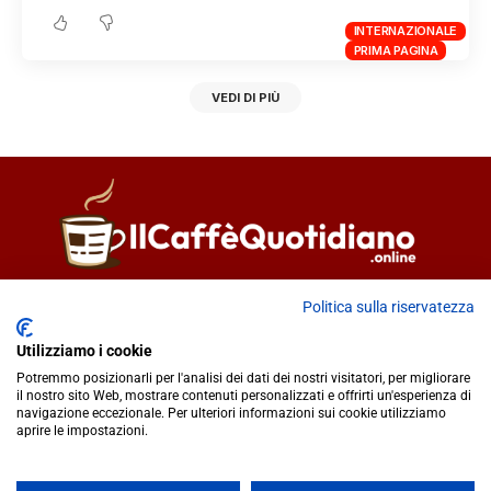
INTERNAZIONALE
PRIMA PAGINA
VEDI DI PIÙ
Direttore responsabile
Fiorella Falci
Politica sulla riservatezza
93100 Caltanissetta (CL)
Utilizziamo i cookie
redazione@ilcaffequotidiano.online
Potremmo posizionarli per l'analisi dei dati dei nostri visitatori, per migliorare
C.F. 92076900858
il nostro sito Web, mostrare contenuti personalizzati e offrirti un'esperienza di
Chi siamo
navigazione eccezionale. Per ulteriori informazioni sui cookie utilizziamo
Privacy & Cookie Policy
aprire le impostazioni.