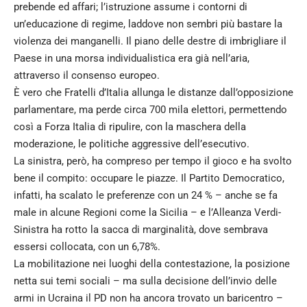
prebende ed affari; l’istruzione assume i contorni di
un’educazione di regime, laddove non sembri più bastare la
violenza dei manganelli. Il piano delle destre di imbrigliare il
Paese in una morsa individualistica era già nell’aria,
attraverso il consenso europeo.
È vero che Fratelli d’Italia allunga le distanze dall’opposizione
parlamentare, ma perde circa 700 mila elettori, permettendo
così a Forza Italia di ripulire, con la maschera della
moderazione, le politiche aggressive dell’esecutivo.
La sinistra, però, ha compreso per tempo il gioco e ha svolto
bene il compito: occupare le piazze. Il Partito Democratico,
infatti, ha scalato le preferenze con un 24 % – anche se fa
male in alcune Regioni come la Sicilia – e l’Alleanza Verdi-
Sinistra ha rotto la sacca di marginalità, dove sembrava
essersi collocata, con un 6,78%.
La mobilitazione nei luoghi della contestazione, la posizione
netta sui temi sociali – ma sulla decisione dell’invio delle
armi in Ucraina il PD non ha ancora trovato un baricentro –