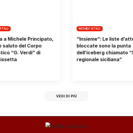
ITALI
MONDI VITALI
a a Michele Principato,
“Insieme”: Le liste d’at
mo saluto del Corpo
bloccate sono la punta
tico “G. Verdi” di
dell’iceberg chiamato “
issetta
regionale siciliana”
VEDI DI PIÙ