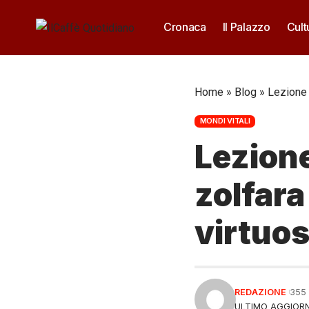
Cronaca
Il Palazzo
Cult
Home
»
Blog
»
Lezione i
MONDI VITALI
Lezione
zolfara
virtuos
REDAZIONE
355
ULTIMO AGGIORN