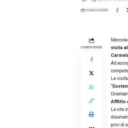
CONDIVIDERE
Mercole
visita a
CONDIVIDERE
Carmela
Ad accog
competen
La visit
“
Sosteni
Orienta
Afflitto
La vita i
disumani 
privi di 