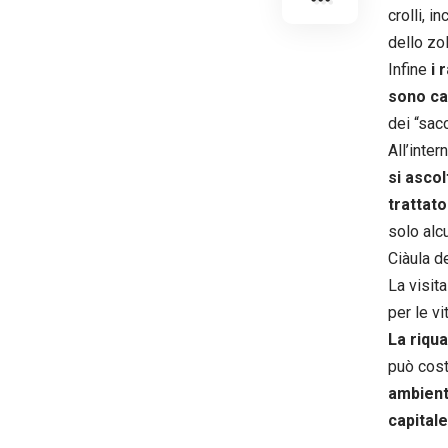
crolli, i
dello zol
Infine
i 
sono cal
dei “sacc
All’inter
si asco
trattato
solo alc
Ciàula d
La visit
per le v
La riqua
può cost
ambient
capitale