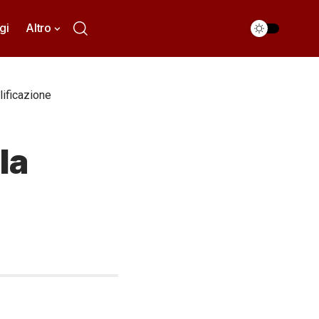
gi
Altro
lificazione
la