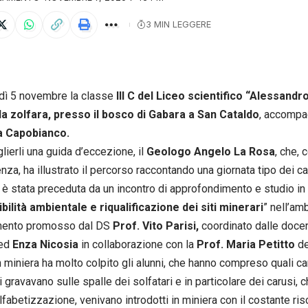
3 MIN LEGGERE
dì 5 novembre la classe
III C del Liceo scientifico “Alessandr
lla zolfara, presso il bosco di Gabara a San Cataldo
, accompag
 Capobianco.
lierli una guida d’eccezione, il
Geologo Angelo La Rosa
, che,
za, ha illustrato il percorso raccontando una giornata tipo dei ca
a è stata preceduta da un incontro di approfondimento e studio in
bilità ambientale e riqualificazione dei siti minerari
” nell’am
mento promosso dal DS
Prof. Vito Parisi,
coordinato dalle doce
ed
Enza Nicosia
in collaborazione con la
Prof. Maria Petitto
de
n miniera ha molto colpito gli alunni, che hanno compreso quali car
gravavano sulle spalle dei solfatari e in particolare dei carusi, c
alfabetizzazione, venivano introdotti in miniera con il costante risc