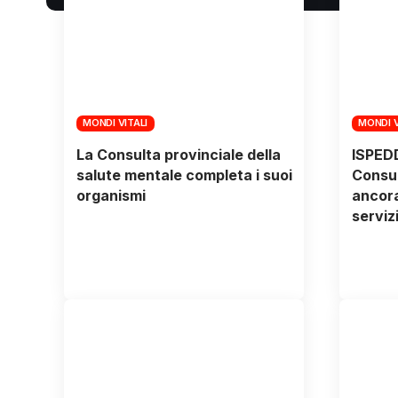
MONDI VITALI
MONDI V
La Consulta provinciale della
ISPED
salute mentale completa i suoi
Consum
organismi
ancora
serviz