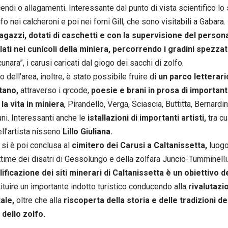
ncendi o allagamenti. Interessante dal punto di vista scientifico lo
fo nei calcheroni e poi nei forni Gill, che sono visitabili a Gabara.
ragazzi, dotati di caschetti e con la supervisione del persona
ati nei cunicoli della miniera, percorrendo i gradini spezzat
unara”, i carusi caricati dal giogo dei sacchi di zolfo.
no dell’area, inoltre, è stato possibile fruire di
un parco letterari
ltano,
attraverso i qrcode,
poesie e brani in prosa di important
 la vita in miniera
, Pirandello, Verga, Sciascia, Buttitta, Bernardin
uni. Interessanti anche le
istallazioni di importanti artisti,
tra cu
ell’artista nisseno
Lillo Giuliana.
a si è poi conclusa al
cimitero dei Carusi a Caltanissetta,
luog
ittime dei disatri di Gessolungo e della zolfara Juncio-Tumminelli
lificazione dei siti minerari di Caltanissetta è un obiettivo 
ituire un importante indotto turistico conducendo alla
rivalutazi
ale,
oltre che alla
riscoperta della storia e delle tradizioni de
 dello zolfo.