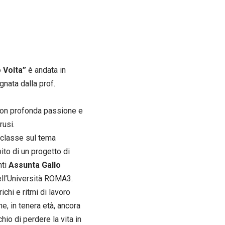
o Volta”
è andata in
nata dalla prof.
 con profonda passione e
rusi.
 classe sul tema
bito di un progetto di
nti
Assunta Gallo
ll’Università ROMA3.
ichi e ritmi di lavoro
he, in tenera età, ancora
hio di perdere la vita in