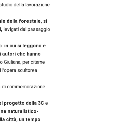
 studio della lavorazione
le della forestale, si
i,
levigati dal passaggio
o in cui si leggono e
i autori che hanno
o Giuliana, per citarne
i l’opera scultorea
o di commemorazione
.
del progetto della 3C
e
one naturalistico-
lla città, un tempo