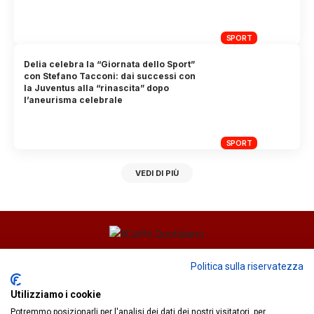
SPORT
Delia celebra la “Giornata dello Sport”
con Stefano Tacconi: dai successi con
la Juventus alla “rinascita” dopo
l’aneurisma celebrale
SPORT
VEDI DI PIÙ
Direttore responsabile
Fiorella Falci
Politica sulla riservatezza
93100 Caltanissetta (CL)
Utilizziamo i cookie
redazione@ilcaffequotidiano.online
Potremmo posizionarli per l'analisi dei dati dei nostri visitatori, per
C.F. 92076900858