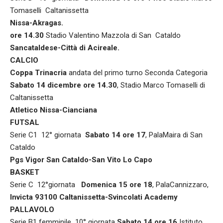
Tomaselli Caltanissetta
Nissa-Akragas.
ore 14.30
Stadio Valentino Mazzola di San Cataldo
Sancataldese-Città di Acireale.
CALCIO
Coppa Trinacria
andata del primo turno Seconda Categoria
Sabato 14 dicembre ore 14.30
, Stadio Marco Tomaselli di
Caltanissetta
Atletico Nissa-Cianciana
FUTSAL
Serie C1 12° giornata
Sabato 14 ore 17
, PalaMaira di San
Cataldo
Pgs Vigor San Cataldo-San Vito Lo Capo
BASKET
Serie C 12°giornata
Domenica 15 ore 18
, PalaCannizzaro,
Invicta 93100 Caltanissetta-Svincolati Academy
PALLAVOLO
Serie B1 femminile 10° giornata
Sabato 14 ore 16
Istituto