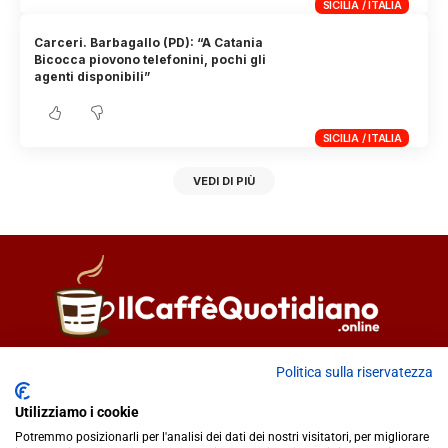
SICILIA / ITALIA
Carceri. Barbagallo (PD): “A Catania
Bicocca piovono telefonini, pochi gli
agenti disponibili”
SICILIA / ITALIA
VEDI DI PIÙ
Direttore responsabile
Fiorella Falci
Politica sulla riservatezza
93100 Caltanissetta (CL)
Utilizziamo i cookie
redazione@ilcaffequotidiano.online
Potremmo posizionarli per l'analisi dei dati dei nostri visitatori, per migliorare
C.F. 92076900858