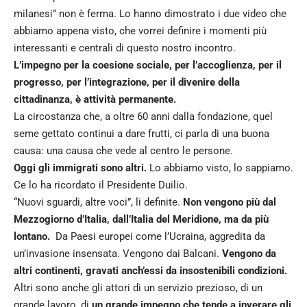
milanesi” non è ferma. Lo hanno dimostrato i due video che
abbiamo appena visto, che vorrei definire i momenti più
interessanti e centrali di questo nostro incontro.
L’impegno per la coesione sociale, per l’accoglienza, per il
progresso, per l’integrazione, per il divenire della
cittadinanza, è attività permanente.
La circostanza che, a oltre 60 anni dalla fondazione, quel
seme gettato continui a dare frutti, ci parla di una buona
causa: una causa che vede al centro le persone.
Oggi gli immigrati sono altri.
Lo abbiamo visto, lo sappiamo.
Ce lo ha ricordato il Presidente Duilio.
“Nuovi sguardi, altre voci”, li definite.
Non vengono più dal
Mezzogiorno d’Italia, dall’Italia del Meridione, ma da più
lontano.
Da Paesi europei come l’Ucraina, aggredita da
un’invasione insensata. Vengono dai Balcani.
Vengono da
altri continenti, gravati anch’essi da insostenibili condizioni.
Altri sono anche gli attori di un servizio prezioso, di un
grande lavoro, di
un grande impegno che tende a inverare gli