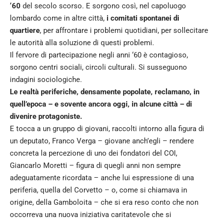
‘60
del secolo scorso. E sorgono così, nel capoluogo
lombardo come in altre città,
i comitati spontanei di
quartiere
, per affrontare i problemi quotidiani, per sollecitare
le autorità alla soluzione di questi problemi.
Il fervore di partecipazione negli anni ‘60 è contagioso,
sorgono centri sociali, circoli culturali. Si susseguono
indagini sociologiche.
Le realtà periferiche, densamente popolate, reclamano, in
quell’epoca – e sovente ancora oggi, in alcune città – di
divenire protagoniste.
E tocca a un gruppo di giovani, raccolti intorno alla figura di
un deputato, Franco Verga – giovane anch’egli – rendere
concreta la percezione di uno dei fondatori del COI,
Giancarlo Moretti – figura di quegli anni non sempre
adeguatamente ricordata – anche lui espressione di una
periferia, quella del Corvetto – o, come si chiamava in
origine, della Gamboloita – che si era reso conto che non
occorreva una nuova iniziativa caritatevole che si