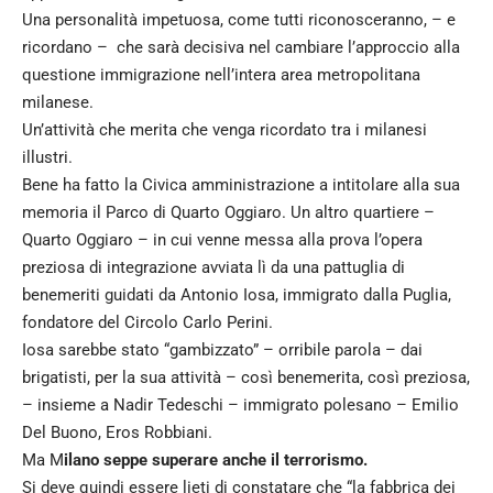
Una personalità impetuosa, come tutti riconosceranno, – e
ricordano – che sarà decisiva nel cambiare l’approccio alla
questione immigrazione nell’intera area metropolitana
milanese.
Un’attività che merita che venga ricordato tra i milanesi
illustri.
Bene ha fatto la Civica amministrazione a intitolare alla sua
memoria il Parco di Quarto Oggiaro. Un altro quartiere –
Quarto Oggiaro – in cui venne messa alla prova l’opera
preziosa di integrazione avviata lì da una pattuglia di
benemeriti guidati da Antonio Iosa, immigrato dalla Puglia,
fondatore del Circolo Carlo Perini.
Iosa sarebbe stato “gambizzato” – orribile parola – dai
brigatisti, per la sua attività – così benemerita, così preziosa,
– insieme a Nadir Tedeschi – immigrato polesano – Emilio
Del Buono, Eros Robbiani.
Ma M
ilano seppe superare anche il terrorismo.
Si deve quindi essere lieti di constatare che “la fabbrica dei