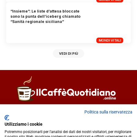
“Insieme”: Le liste d’attesa bloccate
sono la punta dell’iceberg chiamato
“Sanità regionale siciliana”
MONDI VITALI
VEDI DI PIÙ
Direttore responsabile
Fiorella Falci
Politica sulla riservatezza
93100 Caltanissetta (CL)
Utilizziamo i cookie
redazione@ilcaffequotidiano.online
Potremmo posizionarli per l'analisi dei dati dei nostri visitatori, per migliorare
C.F. 92076900858
il nostro sito Web, mostrare contenuti personalizzati e offrirti un'esperienza di