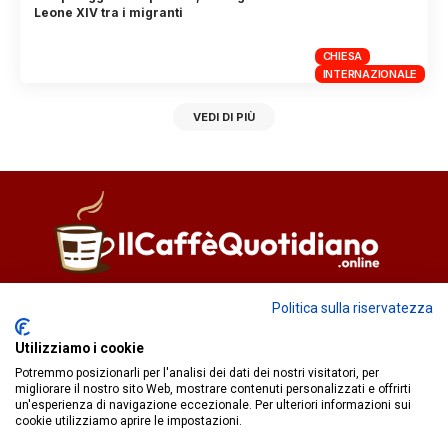
Leone XIV tra i migranti
CHIESA
INTERNAZIONALE
VEDI DI PIÙ
Direttore responsabile
Fiorella Falci
Politica sulla riservatezza
93100 Caltanissetta (CL)
Utilizziamo i cookie
redazione@ilcaffequotidiano.online
Potremmo posizionarli per l'analisi dei dati dei nostri visitatori, per
C.F. 92076900858
migliorare il nostro sito Web, mostrare contenuti personalizzati e offrirti
Chi siamo
un'esperienza di navigazione eccezionale. Per ulteriori informazioni sui
Privacy & Cookie Policy
cookie utilizziamo aprire le impostazioni.