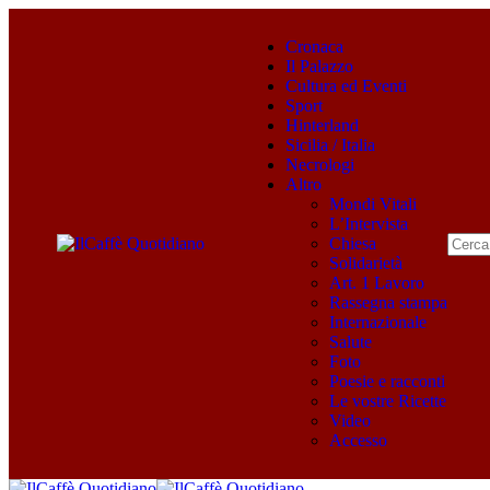
Cronaca
Il Palazzo
Cultura ed Eventi
Sport
Hinterland
Sicilia / Italia
Necrologi
Altro
Mondi Vitali
L’Intervista
Chiesa
Solidarietà
Art. 1 Lavoro
Rassegna stampa
Internazionale
Salute
Foto
Poesie e racconti
Le vostre Ricette
Video
Accesso