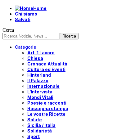
Home
Chi siamo
Salvati
Cerca
Categorie
Art. 1 Lavoro
Chiesa
Cronaca Attualità
Cultura ed Eventi
Hinterland
Il Palazzo
Internazionale
L’Intervista
Mondi Vitali
Poesie e racconti
Rassegna stampa
Le vostre Ricette
Salute
Sicilia / Italia
Solidarietà
Sport