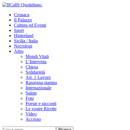
Cronaca
Il Palazzo
Cultura ed Eventi
Sport
Hinterland
Sicilia / Italia
Necrologi
Altro
Mondi Vitali
L’Intervista
Chiesa
Solidarietà
Art. 1 Lavoro
Rassegna stampa
Internazionale
Salute
Foto
Poesie e racconti
Le vostre Ricette
Video
Accesso