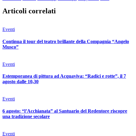
Articoli correlati
Eventi
Continua il tour del teatro brillante della Compagnia “Angelo
Musco”
Eventi
Estemporanea di pittura ad Acquaviva: “Radici e rotte”, il 7
agosto dalle 10,30
Eventi
6 agosto: “l’Acchianata” al Santuario del Redentore riscopre
una tradizione secolare
Eventi