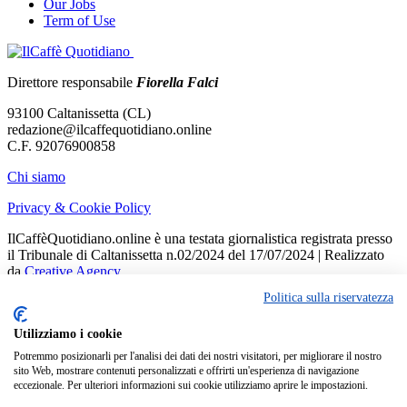
Our Jobs
Term of Use
Direttore responsabile
Fiorella Falci
93100 Caltanissetta (CL)
redazione@ilcaffequotidiano.online
C.F. 92076900858
Chi siamo
Privacy & Cookie Policy
IlCaffèQuotidiano.online è una testata giornalistica registrata presso
il Tribunale di Caltanissetta n.02/2024 del 17/07/2024 | Realizzato
da
Creative Agency
Politica sulla riservatezza
Welcome Back!
Sign in to your account
Utilizziamo i cookie
Potremmo posizionarli per l'analisi dei dati dei nostri visitatori, per migliorare il nostro
Nome utente o indirizzo email
sito Web, mostrare contenuti personalizzati e offrirti un'esperienza di navigazione
eccezionale. Per ulteriori informazioni sui cookie utilizziamo aprire le impostazioni.
Password