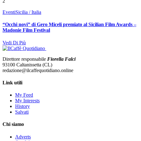
2
Eventi
Sicilia / Italia
“Occhi novi” di Gero Miceli premiato al Sicilian Film Awards –
Madonie Film Festival
Vedi Di Più
Direttore responsabile
Fiorella Falci
93100 Caltanissetta (CL)
redazione@ilcaffequotidiano.online
Link utili
My Feed
My Interests
History
Salvati
Chi siamo
Adverts