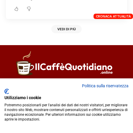
CRONACA ATTUALITÀ
VEDI DI PIÙ
Direttore responsabile
Fiorella Falci
Politica sulla riservatezza
93100 Caltanissetta (CL)
Utilizziamo i cookie
redazione@ilcaffequotidiano.online
Potremmo posizionarli per l'analisi dei dati dei nostri visitatori, per migliorare
C.F. 92076900858
il nostro sito Web, mostrare contenuti personalizzati e offrirti un'esperienza di
Chi siamo
navigazione eccezionale. Per ulteriori informazioni sui cookie utilizziamo
Privacy & Cookie Policy
aprire le impostazioni.