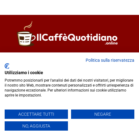
Direttore responsabile
Fiorella Falci
Politica sulla riservatezza
93100 Caltanissetta (CL)
redazione@ilcaffequotidiano.online
Utilizziamo i cookie
C.F. 92076900858
Potremmo posizionarli per l'analisi dei dati dei nostri visitatori, per migliorare
Chi siamo
il nostro sito Web, mostrare contenuti personalizzati e offrirti un'esperienza di
navigazione eccezionale. Per ulteriori informazioni sui cookie utilizziamo
Privacy & Cookie Policy
aprire le impostazioni.
IlCaffèQuotidiano.online è una testata giornalistica registrata
ACCETTARE TUTTI
NEGARE
presso il Tribunale di Caltanissetta n.02/2024 del 17/07/2024 |
NO, AGGIUSTA
Realizzato da
Creative Agency