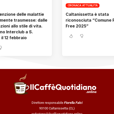
CRONACA ATTUALITÀ
enzione delle malattie
Caltanissetta è stata
mente trasmesse: dalle
riconosciuta “Comune P
ioni allo stile di vita.
Free 2025”
o Interclub a S.
il 12 febbraio
Direttore responsabile
Fiorella Falci
93100 Caltanissetta (CL)
redazione@ilcaffequotidiano.online