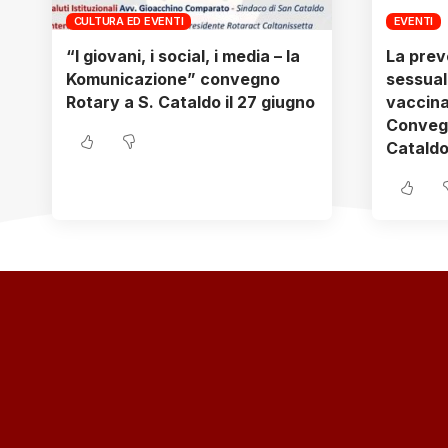
CULTURA ED EVENTI
EVENTI
“I giovani, i social, i media – la
La prev
Komunicazione” convegno
sessual
Rotary a S. Cataldo il 27 giugno
vaccinaz
Convegn
Cataldo 