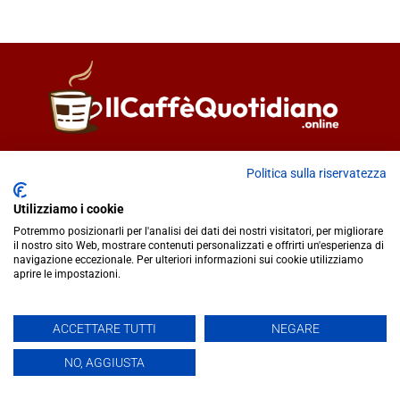
Direttore responsabile
Fiorella Falci
Politica sulla riservatezza
93100 Caltanissetta (CL)
redazione@ilcaffequotidiano.online
Utilizziamo i cookie
C.F. 92076900858
Potremmo posizionarli per l'analisi dei dati dei nostri visitatori, per migliorare
Chi siamo
il nostro sito Web, mostrare contenuti personalizzati e offrirti un'esperienza di
navigazione eccezionale. Per ulteriori informazioni sui cookie utilizziamo
Privacy & Cookie Policy
aprire le impostazioni.
IlCaffèQuotidiano.online è una testata giornalistica registrata
ACCETTARE TUTTI
NEGARE
presso il Tribunale di Caltanissetta n.02/2024 del 17/07/2024 |
NO, AGGIUSTA
Realizzato da
Creative Agency