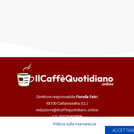
Direttore responsabile
Fiorella Falci
93100 Caltanissetta (CL)
redazione@ilcaffequotidiano.online
C.F. 92076900858
Chi siamo
Politica sulla riservatezza
Privacy & Cookie Policy
ACCETTARE