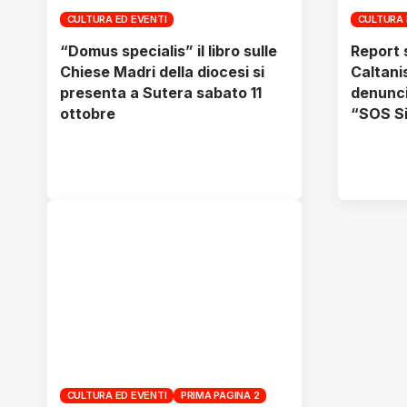
CULTURA ED EVENTI
CULTURA 
“Domus specialis” il libro sulle
Report 
Chiese Madri della diocesi si
Caltanis
presenta a Sutera sabato 11
denunci
ottobre
“SOS Si
CULTURA ED EVENTI
PRIMA PAGINA 2