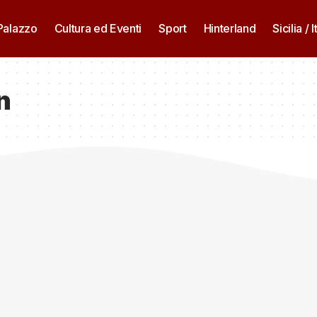
 Palazzo
Cultura ed Eventi
Sport
Hinterland
Sicilia / I
n