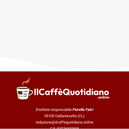
Direttore responsabile
Fiorella Falci
93100 Caltanissetta (CL)
redazione@ilcaffequotidiano.online
C.F. 92076900858