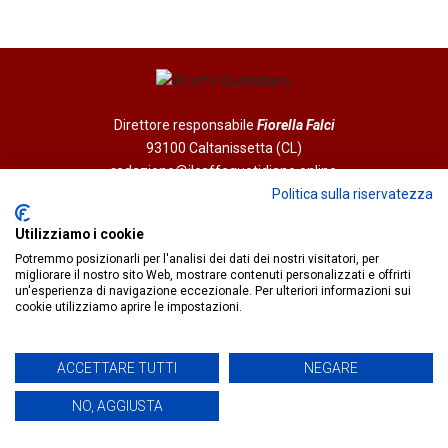
Direttore responsabile
Fiorella Falci
93100 Caltanissetta (CL)
redazione@ilcaffequotidiano.online
C.F. 92076900858
Politica sulla riservatezza
Chi siamo
Utilizziamo i cookie
Privacy & Cookie Policy
Potremmo posizionarli per l'analisi dei dati dei nostri visitatori, per
migliorare il nostro sito Web, mostrare contenuti personalizzati e offrirti
un'esperienza di navigazione eccezionale. Per ulteriori informazioni sui
IlCaffèQuotidiano.online è una testata giornalistica registrata
cookie utilizziamo aprire le impostazioni.
presso il Tribunale di Caltanissetta n.02/2024 del 17/07/2024 |
Realizzato da
Creative Agency
ACCETTARE TUTTI
NEGARE
NO, AGGIUSTA