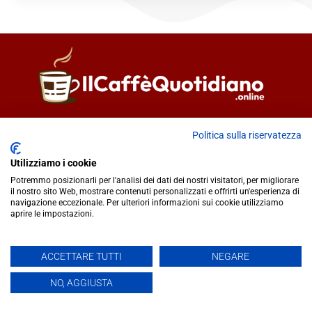
Direttore responsabile
Fiorella Falci
Politica sulla riservatezza
93100 Caltanissetta (CL)
redazione@ilcaffequotidiano.online
Utilizziamo i cookie
C.F. 92076900858
Potremmo posizionarli per l'analisi dei dati dei nostri visitatori, per migliorare
Chi siamo
il nostro sito Web, mostrare contenuti personalizzati e offrirti un'esperienza di
navigazione eccezionale. Per ulteriori informazioni sui cookie utilizziamo
Privacy & Cookie Policy
aprire le impostazioni.
IlCaffèQuotidiano.online è una testata giornalistica registrata
ACCETTARE TUTTI
NEGARE
presso il Tribunale di Caltanissetta n.02/2024 del 17/07/2024 |
NO, AGGIUSTA
Realizzato da
Creative Agency