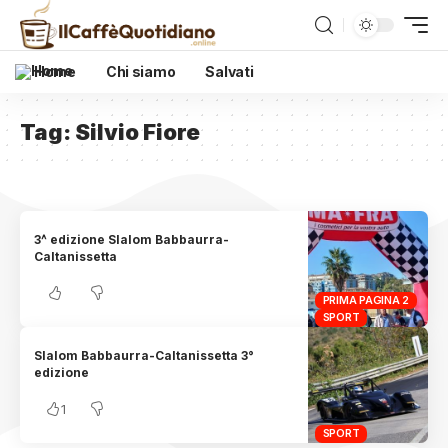
Home
Chi siamo
Salvati
Tag:
Silvio Fiore
3^ edizione Slalom Babbaurra-
Caltanissetta
PRIMA PAGINA 2
SPORT
Slalom Babbaurra-Caltanissetta 3°
edizione
1
SPORT