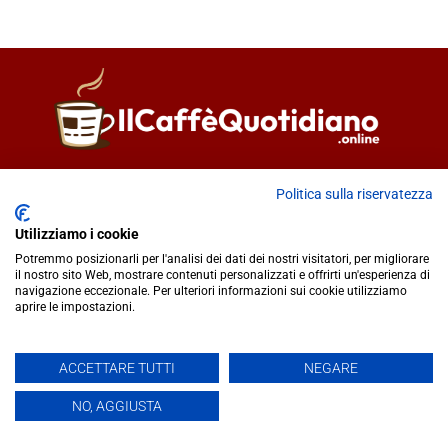
Direttore responsabile
Fiorella Falci
Politica sulla riservatezza
93100 Caltanissetta (CL)
redazione@ilcaffequotidiano.online
Utilizziamo i cookie
C.F. 92076900858
Potremmo posizionarli per l'analisi dei dati dei nostri visitatori, per migliorare
Chi siamo
il nostro sito Web, mostrare contenuti personalizzati e offrirti un'esperienza di
navigazione eccezionale. Per ulteriori informazioni sui cookie utilizziamo
Privacy & Cookie Policy
aprire le impostazioni.
IlCaffèQuotidiano.online è una testata giornalistica registrata
ACCETTARE TUTTI
NEGARE
presso il Tribunale di Caltanissetta n.02/2024 del 17/07/2024 |
NO, AGGIUSTA
Realizzato da
Creative Agency