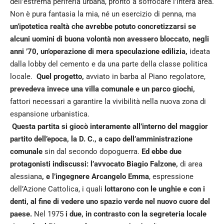
dell’estrema periferia urbana, pronto a soffocare l’intera area.
Non è pura fantasia la mia, né un esercizio di penna, ma
un’ipotetica realtà che avrebbe potuto concretizzarsi se
alcuni uomini di buona volontà non avessero bloccato, negli
anni ’70, un’operazione di mera speculazione edilizia,
ideata
dalla lobby del cemento e da una parte della classe politica
locale.
Quel progetto,
avviato in barba al Piano regolatore,
prevedeva invece una villa comunale e un parco giochi,
fattori necessari a garantire la vivibilità nella nuova zona di
espansione urbanistica.
Questa partita si giocò interamente all’interno del maggior
partito dell’epoca, la D. C., a capo dell’amministrazione
comunale
sin dal secondo dopoguerra.
Ed ebbe due
protagonisti indiscussi: l’avvocato Biagio Falzone,
di area
alessiana
, e l’ingegnere Arcangelo Emma
, espressione
dell’Azione Cattolica, i quali
lottarono con le unghie e con i
denti, al fine di vedere uno spazio verde nel nuovo cuore del
paese.
Nel 1975
i due, in contrasto con la segreteria locale