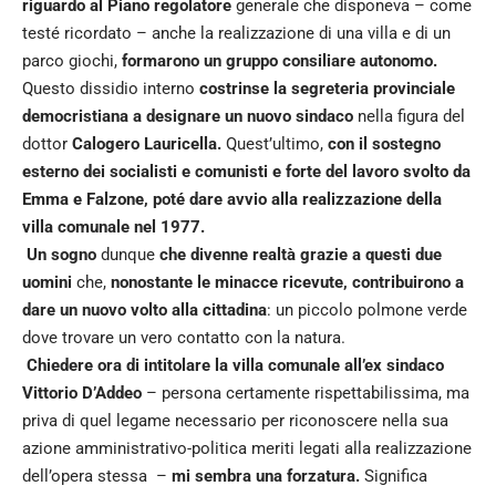
riguardo al Piano regolatore
generale che disponeva – come
testé ricordato – anche la realizzazione di una villa e di un
parco giochi,
formarono un gruppo consiliare autonomo.
Questo dissidio interno
costrinse la segreteria provinciale
democristiana a designare un nuovo sindaco
nella figura del
dottor
Calogero Lauricella.
Quest’ultimo,
con il sostegno
esterno dei socialisti e comunisti e forte del lavoro svolto da
Emma e Falzone, poté dare avvio alla realizzazione della
villa comunale nel 1977.
Un sogno
dunque
che divenne realtà grazie a questi due
uomini
che,
nonostante le minacce ricevute, contribuirono a
dare un nuovo volto alla cittadina
: un piccolo polmone verde
dove trovare un vero contatto con la natura.
Chiedere ora di intitolare la villa comunale all’ex sindaco
Vittorio D’Addeo
– persona certamente rispettabilissima, ma
priva di quel legame necessario per riconoscere nella sua
azione amministrativo-politica meriti legati alla realizzazione
dell’opera stessa –
mi sembra una forzatura.
Significa