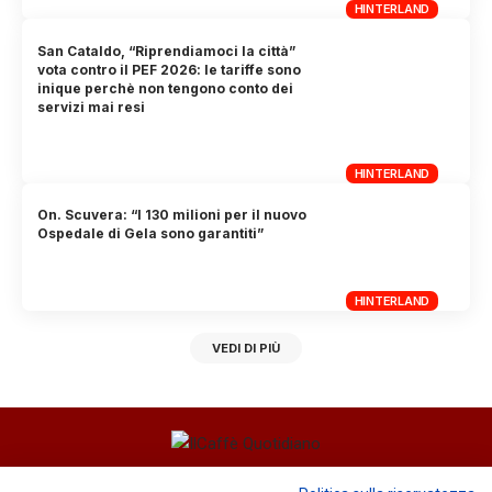
HINTERLAND
San Cataldo, “Riprendiamoci la città”
vota contro il PEF 2026: le tariffe sono
inique perchè non tengono conto dei
servizi mai resi
HINTERLAND
On. Scuvera: “I 130 milioni per il nuovo
Ospedale di Gela sono garantiti”
HINTERLAND
VEDI DI PIÙ
Direttore responsabile
Fiorella Falci